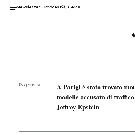
Newsletter
Podcast
Auto
HOME
Italia
Moda
Mondo
Libri
Politica
Consumismi
Tecnologia
Storie/Idee
16 giorni fa
A Parigi è stato trovato mor
Internet
Ok Boomer!
Scienza
Media
modelle accusato di traffico
Cultura
Europa
Jeffrey Epstein
Economia
Altrecose
Sport
Mondiali calcio 2026