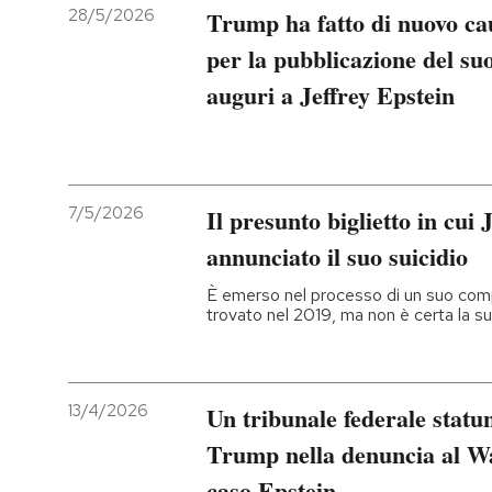
28/5/2026
Trump ha fatto di nuovo ca
PODCAST
per la pubblicazione del suo
auguri a Jeffrey Epstein
NEWSLETTER
I MIEI PREFERITI
7/5/2026
Il presunto biglietto in cui
annunciato il suo suicidio
SHOP
È emerso nel processo di un suo comp
trovato nel 2019, ma non è certa la su
CALENDARIO
AREA PERSONALE
13/4/2026
Un tribunale federale statun
Trump nella denuncia al Wal
Entra
caso Epstein