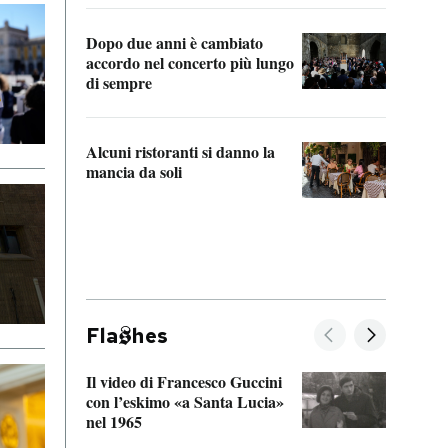
Dopo due anni è cambiato
A cos
accordo nel concerto più lungo
di sempre
Il ci
parla
Alcuni ristoranti si danno la
nessu
mancia da soli
Fla
hes
Il video di Francesco Guccini
Sulla
con l’eskimo «a Santa Lucia»
vorti
nel 1965
veder