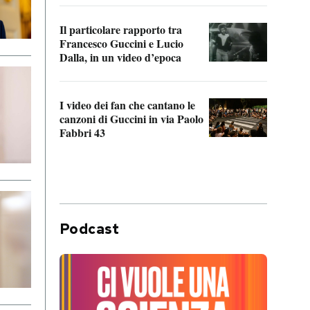
Il particolare rapporto tra
La ve
Francesco Guccini e Lucio
“Loco
Dalla, in un video d’epoca
Franc
I video dei fan che cantano le
Il de
canzoni di Guccini in via Paolo
Edoar
Fabbri 43
cappi
Podcast