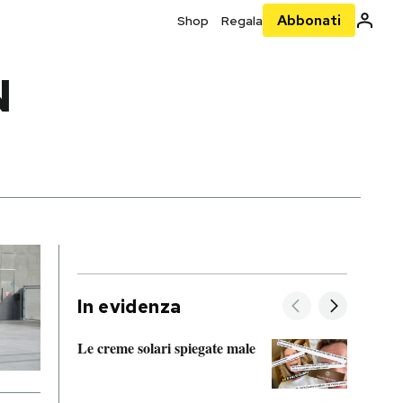
Abbonati
Shop
Regala
N
In evidenza
Le creme solari spiegate male
FitAc
guerr