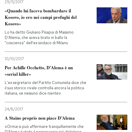
29/11/2017
«Quando lui faceva bombardare il
Kosovo, io ero nei campi profughi del
Kosovo»
Lo ha detto Giuliano Pisapia di Massimo
D'Alema, che aveva tirato in ballo la
"coscienza" dell'ex sindaco di Milano
10/10/2017
Per Achille Occhetto, D’Alema è un
«serial killer»
L'ex segretario del Partito Comunista dice che
il suo storico rivale controlla ancora la politica
italiana, «e nessuno dice niente»
24/8/2017
A Staino proprio non piace D’Alema
«Ormai si può affermare tranquillamente che
D’Alema è stato il personaggio più deleterio