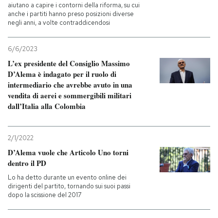
aiutano a capire i contorni della riforma, su cui
anche i partiti hanno preso posizioni diverse
PODCAST
negli anni, a volte contraddicendosi
6/6/2023
NEWSLETTER
L’ex presidente del Consiglio Massimo
D’Alema è indagato per il ruolo di
intermediario che avrebbe avuto in una
I MIEI PREFERITI
vendita di aerei e sommergibili militari
dall’Italia alla Colombia
SHOP
2/1/2022
CALENDARIO
D’Alema vuole che Articolo Uno torni
dentro il PD
Lo ha detto durante un evento online dei
AREA PERSONALE
dirigenti del partito, tornando sui suoi passi
dopo la scissione del 2017
Entra