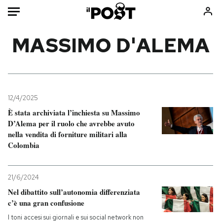
Auto
MASSIMO D'ALEMA
HOME
Italia
Moda
Mondo
Libri
12/4/2025
Politica
Consumismi
È stata archiviata l’inchiesta su Massimo
D’Alema per il ruolo che avrebbe avuto
Tecnologia
Storie/Idee
nella vendita di forniture militari alla
Internet
Ok Boomer!
Colombia
Scienza
Media
Cultura
Europa
21/6/2024
Economia
Altrecose
Nel dibattito sull’autonomia differenziata
Sport
Mondiali calcio 2026
c’è una gran confusione
I toni accesi sui giornali e sui social network non