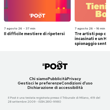
7 agosto 26
-
37 min
7 agosto 26
-
16 min
Il difficile mestiere di ripetersi
Tre artisti pop ch
incasinati e un Hit
spionaggio senti
Chi siamo
Pubblicità
Privacy
Gestisci le preferenze
Condizioni d'uso
Dichiarazione di accessibilità
Il Post è una testata registrata presso il Tribunale di Milano, 419 del
28 settembre 2009 - ISSN 2610-9980