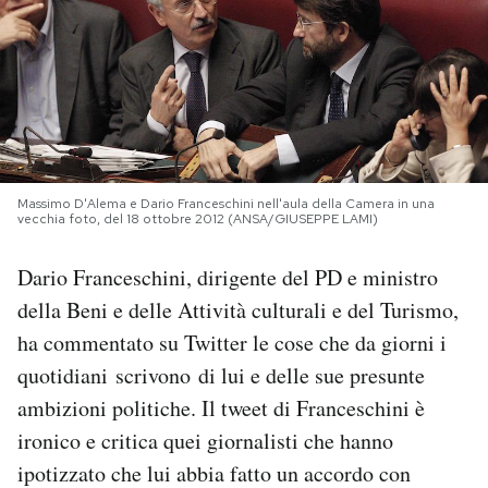
PODCAST
NEWSLETTER
I MIEI PREFERITI
Massimo D'Alema e Dario Franceschini nell'aula della Camera in una
vecchia foto, del 18 ottobre 2012 (ANSA/GIUSEPPE LAMI)
SHOP
Dario Franceschini, dirigente del PD e ministro
della Beni e delle Attività culturali e del Turismo,
CALENDARIO
ha commentato su Twitter le cose che da giorni i
quotidiani scrivono di lui e delle sue presunte
AREA PERSONALE
ambizioni politiche. Il tweet di Franceschini è
ironico e critica quei giornalisti che hanno
Area Personale
ipotizzato che lui abbia fatto un accordo con
Newsletter