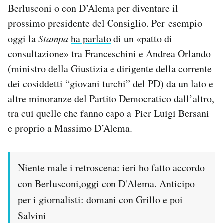
Berlusconi o con D’Alema per diventare il
Notifiche mobile
Regala il Post
prossimo presidente del Consiglio. Per esempio
Hai bisogno di aiuto?
oggi la
Stampa
ha parlato
di un «patto di
Esci
consultazione» tra Franceschini e Andrea Orlando
(ministro della Giustizia e dirigente della corrente
dei cosiddetti “giovani turchi” del PD) da un lato e
altre minoranze del Partito Democratico dall’altro,
tra cui quelle che fanno capo a Pier Luigi Bersani
e proprio a Massimo D’Alema.
Niente male i retroscena: ieri ho fatto accordo
con Berlusconi,oggi con D'Alema. Anticipo
per i giornalisti: domani con Grillo e poi
Salvini