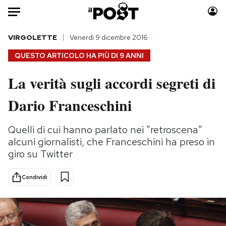
Auto
VIRGOLETTE
Venerdì 9 dicembre 2016
QUESTO ARTICOLO HA PIÙ DI
9 ANNI
HOME
La verità sugli accordi segreti di
Italia
Moda
Dario Franceschini
Mondo
Libri
Politica
Consumismi
Quelli di cui hanno parlato nei "retroscena"
Tecnologia
Storie/Idee
alcuni giornalisti, che Franceschini ha preso in
Internet
Ok Boomer!
giro su Twitter
Scienza
Media
Cultura
Europa
Condividi
Economia
Altrecose
Sport
Mondiali calcio 2026