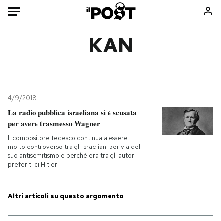
Auto
KAN
HOME
Italia
Moda
Mondo
Libri
4/9/2018
Politica
Consumismi
La radio pubblica israeliana si è scusata
per avere trasmesso Wagner
Tecnologia
Storie/Idee
Il compositore tedesco continua a essere
Internet
Ok Boomer!
molto controverso tra gli israeliani per via del
Scienza
Media
suo antisemitismo e perché era tra gli autori
preferiti di Hitler
Cultura
Europa
Economia
Altrecose
Altri articoli su questo argomento
Sport
Mondiali calcio 2026