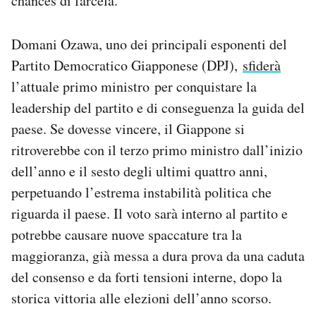
chances di farcela.
Notifiche mobile
Regala il Post
Domani Ozawa, uno dei principali esponenti del
Hai bisogno di aiuto?
Partito Democratico Giapponese (DPJ),
sfiderà
Esci
l’attuale primo ministro per conquistare la
leadership del partito e di conseguenza la guida del
paese. Se dovesse vincere, il Giappone si
ritroverebbe con il terzo primo ministro dall’inizio
dell’anno e il sesto degli ultimi quattro anni,
perpetuando l’estrema instabilità politica che
riguarda il paese. Il voto sarà interno al partito e
potrebbe causare nuove spaccature tra la
maggioranza, già messa a dura prova da una caduta
del consenso e da forti tensioni interne, dopo la
storica vittoria alle elezioni dell’anno scorso.