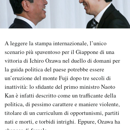
PODCAST
NEWSLETTER
A leggere la stampa internazionale, l’unico
I MIEI PREFERITI
scenario più spaventoso per il Giappone di una
vittoria di Ichiro Ozawa nel duello di domani per
la guida politica del paese potrebbe essere
SHOP
un’eruzione del monte Fuji dopo tre secoli di
inattività: lo sfidante del primo ministro Naoto
CALENDARIO
Kan è infatti descritto come un trafficante della
politica, di pessimo carattere e maniere violente,
AREA PERSONALE
titolare di un curriculum di opportunismi, partiti
Area Personale
nati e morti, e torbidi intrighi. Eppure, Ozawa ha
Newsletter