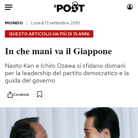
Auto
MONDO
Lunedì 13 settembre 2010
QUESTO ARTICOLO HA PIÙ DI
15 ANNI
HOME
In che mani va il Giappone
Italia
Moda
Mondo
Libri
Naoto Kan e Ichiro Ozawa si sfidano domani
Politica
Consumismi
per la leadership del partito democratico e la
Tecnologia
Storie/Idee
guida del governo
Internet
Ok Boomer!
Condividi
Scienza
Media
Cultura
Europa
Economia
Altrecose
Sport
Mondiali calcio 2026