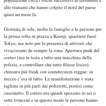
popolazione circa i rischi successivi al terremoto e
Notifiche mobile
allo tsunami che hanno colpito il nord del paese
Regala il Post
quasi un mese fa.
Hai bisogno di aiuto?
Esci
Giornata di sole, molte le famiglie e le persone per
la prima volta in piazza a Koenji, quartiere fuori
Tokyo, ma noto per la presenza di attivisti che
vivacizzano da sempre la zona. Apertura punk del
corteo (ma in testa a tutto una macchina della
polizia, a controllare che tutto filasse liscio),
chiusura più freak con soundsystem reggae: in
mezzo c’era di tutto. La manifestazione è stata
tagliata in più parti dai poliziotti, postisi come
cuscinetto. Il corteo era quindi spezzato in sei o
sette tronconi e in questo modo le persone hanno