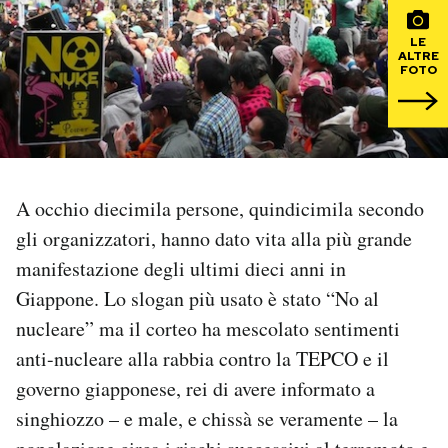
PODCAST
LE
ALTRE
FOTO
NEWSLETTER
I MIEI PREFERITI
A occhio diecimila persone, quindicimila secondo
gli organizzatori, hanno dato vita alla più grande
SHOP
manifestazione degli ultimi dieci anni in
Giappone. Lo slogan più usato è stato “No al
CALENDARIO
nucleare” ma il corteo ha mescolato sentimenti
anti-nucleare alla rabbia contro la TEPCO e il
AREA PERSONALE
governo giapponese, rei di avere informato a
Area Personale
singhiozzo – e male, e chissà se veramente – la
Newsletter