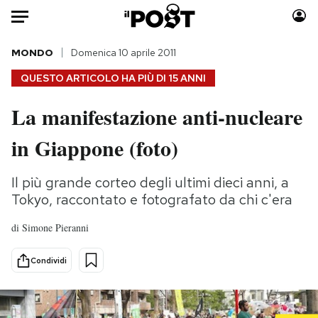
Auto
MONDO
Domenica 10 aprile 2011
QUESTO ARTICOLO HA PIÙ DI
15 ANNI
HOME
La manifestazione anti-nucleare
Italia
Moda
in Giappone (foto)
Mondo
Libri
Politica
Consumismi
Il più grande corteo degli ultimi dieci anni, a
Tecnologia
Storie/Idee
Tokyo, raccontato e fotografato da chi c'era
Internet
Ok Boomer!
Scienza
Media
di
Simone Pieranni
Cultura
Europa
Condividi
Economia
Altrecose
Sport
Mondiali calcio 2026