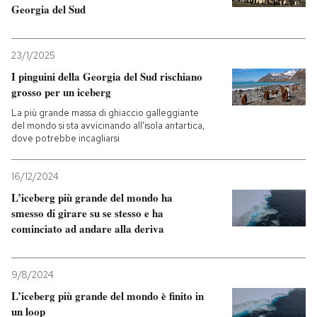
Georgia del Sud
PODCAST
23/1/2025
I pinguini della Georgia del Sud rischiano
NEWSLETTER
grosso per un iceberg
La più grande massa di ghiaccio galleggiante
I MIEI PREFERITI
del mondo si sta avvicinando all'isola antartica,
dove potrebbe incagliarsi
SHOP
16/12/2024
L’iceberg più grande del mondo ha
smesso di girare su se stesso e ha
CALENDARIO
cominciato ad andare alla deriva
AREA PERSONALE
9/8/2024
Entra
L’iceberg più grande del mondo è finito in
un loop