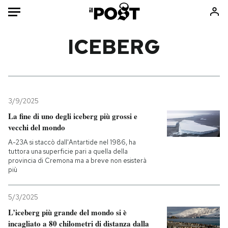
Auto
ICEBERG
HOME
Italia
Moda
Mondo
Libri
3/9/2025
Politica
Consumismi
La fine di uno degli iceberg più grossi e
vecchi del mondo
Tecnologia
Storie/Idee
A-23A si staccò dall'Antartide nel 1986, ha
Internet
Ok Boomer!
tuttora una superficie pari a quella della
Scienza
Media
provincia di Cremona ma a breve non esisterà
più
Cultura
Europa
Economia
Altrecose
5/3/2025
Sport
Mondiali calcio 2026
L’iceberg più grande del mondo si è
incagliato a 80 chilometri di distanza dalla