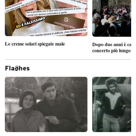
Le creme solari spiegate male
Dopo due anni è camb
concerto più lungo d
Fla
hes