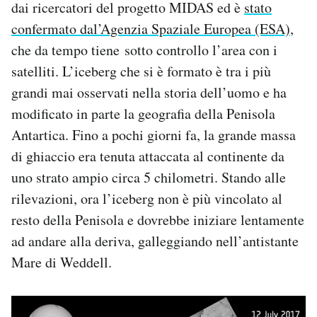
dai ricercatori del progetto MIDAS ed è
stato
Notifiche mobile
confermato dal’Agenzia Spaziale Europea (ESA)
,
Regala il Post
che da tempo tiene sotto controllo l’area con i
Hai bisogno di aiuto?
Esci
satelliti. L’iceberg che si è formato è tra i più
grandi mai osservati nella storia dell’uomo e ha
modificato in parte la geografia della Penisola
Antartica. Fino a pochi giorni fa, la grande massa
di ghiaccio era tenuta attaccata al continente da
uno strato ampio circa 5 chilometri. Stando alle
rilevazioni, ora l’iceberg non è più vincolato al
resto della Penisola e dovrebbe iniziare lentamente
ad andare alla deriva, galleggiando nell’antistante
Mare di Weddell.