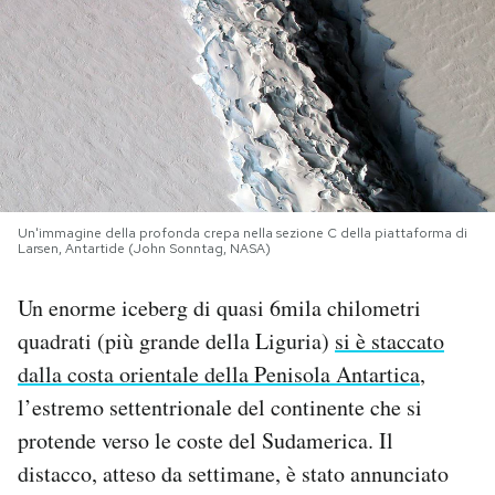
PODCAST
NEWSLETTER
I MIEI PREFERITI
Un'immagine della profonda crepa nella sezione C della piattaforma di
Larsen, Antartide (John Sonntag, NASA)
SHOP
Un enorme iceberg di quasi 6mila chilometri
CALENDARIO
quadrati (più grande della Liguria)
si è staccato
dalla costa orientale della Penisola Antartica
,
l’estremo settentrionale del continente che si
AREA PERSONALE
protende verso le coste del Sudamerica. Il
Area Personale
distacco, atteso da settimane, è stato annunciato
Newsletter