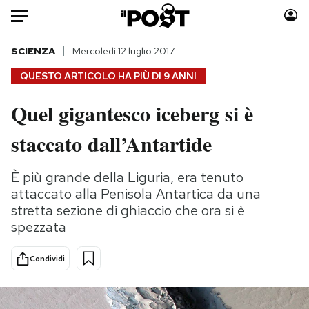
Auto
SCIENZA
Mercoledì 12 luglio 2017
QUESTO ARTICOLO HA PIÙ DI
9 ANNI
HOME
Quel gigantesco iceberg si è
Italia
Moda
staccato dall’Antartide
Mondo
Libri
Politica
Consumismi
È più grande della Liguria, era tenuto
Tecnologia
Storie/Idee
attaccato alla Penisola Antartica da una
Internet
Ok Boomer!
stretta sezione di ghiaccio che ora si è
Scienza
Media
spezzata
Cultura
Europa
Economia
Altrecose
Condividi
Sport
Mondiali calcio 2026