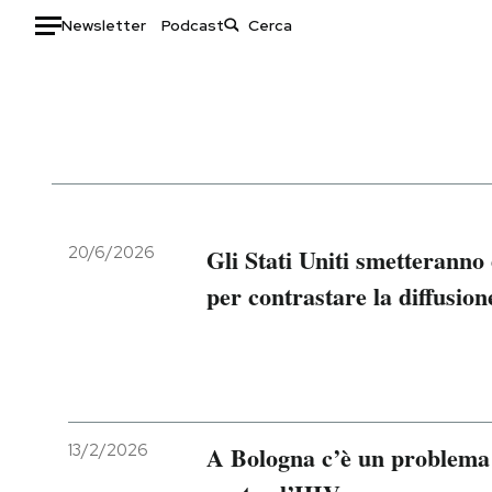
Newsletter
Podcast
Auto
HOME
Italia
Moda
Mondo
Libri
Politica
Consumismi
20/6/2026
Gli Stati Uniti smetteranno
Tecnologia
Storie/Idee
per contrastare la diffusio
Internet
Ok Boomer!
Scienza
Media
Cultura
Europa
Economia
Altrecose
Sport
Mondiali calcio 2026
13/2/2026
A Bologna c’è un problema d