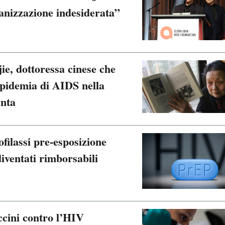
anizzazione indesiderata”
e, dottoressa cinese che
epidemia di AIDS nella
anta
ofilassi pre-esposizione
iventati rimborsabili
ccini contro l’HIV