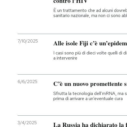
contro l’HIV
È un trattamento che ad alcuni dovreb
PODCAST
sanitario nazionale, ma non ci sono a
NEWSLETTER
7/10/2025
Alle isole Fiji c’è un’epide
I MIEI PREFERITI
I casi sono più di dieci volte quelli di 
a intervenire
SHOP
6/6/2025
C’è un nuovo promettente s
CALENDARIO
Sfrutta la tecnologia dell’mRNA, ma s
prima di arrivare a un’eventuale cura
AREA PERSONALE
Entra
3/4/2025
La Russia ha dichiarato la 