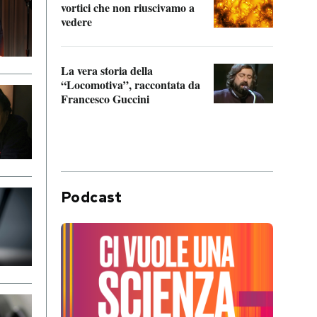
vortici che non riuscivamo a
facen
vedere
dentr
La vera storia della
Il vi
“Locomotiva”, raccontata da
inseg
Francesco Guccini
Khers
Podcast