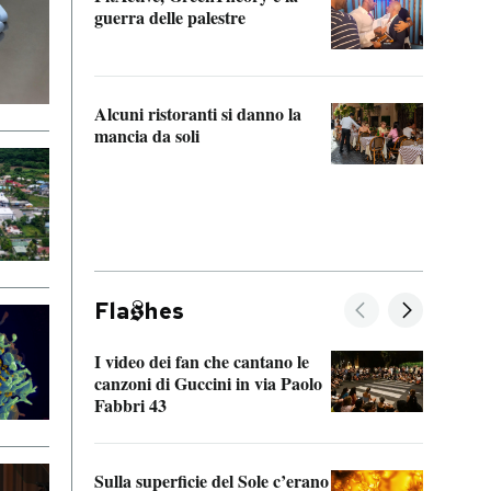
“Odis
guerra delle palestre
Che s
strum
Alcuni ristoranti si danno la
mancia da soli
Fla
hes
I video dei fan che cantano le
Il de
canzoni di Guccini in via Paolo
Edoar
Fabbri 43
cappi
Sulla superficie del Sole c’erano
Il fi