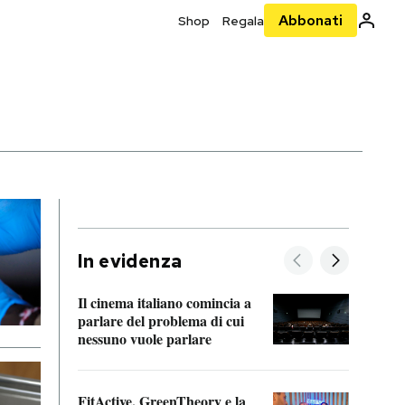
Abbonati
Shop
Regala
In evidenza
Il cinema italiano comincia a
A cos
parlare del problema di cui
nessuno vuole parlare
Cosa 
FitActive, GreenTheory e la