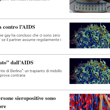
a contro l’AIDS
ie gay ha concluso che ci sono zero
IV se il partner assume regolarmente i
ato” dall’AIDS
nte di Berlino": un trapianto di midollo
 prova contraria
ersone sieropositive sono
ore