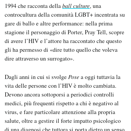
1994 che racconta della
ball culture
, una
Notifiche mobile
Regala il Post
controcultura della comunità LGBT+ incentrata su
Hai bisogno di aiuto?
gare di ballo e altre performance: nella prima
Esci
stagione il personaggio di Porter, Pray Tell, scopre
di avere l’HIV e l’attore ha raccontato che questo
gli ha permesso di «dire tutto quello che voleva
dire attraverso un surrogato».
Dagli anni in cui si svolge
Pose
a oggi tuttavia la
vita delle persone con l’HIV è molto cambiata.
Devono ancora sottoporsi a periodici controlli
medici, più frequenti rispetto a chi è negativo al
virus, e fare particolare attenzione alla propria
salute, oltre a gestire il forte impatto psicologico
di una diagnosi che tuttora si porta dietro un senso