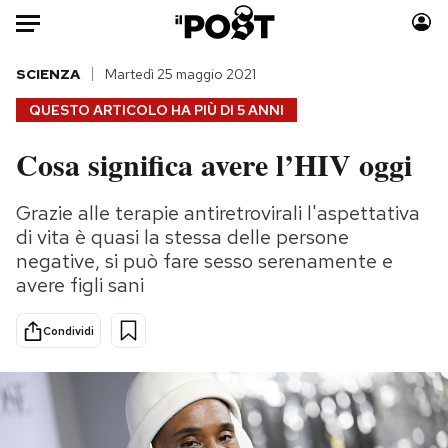
Auto
SCIENZA
Martedì 25 maggio 2021
QUESTO ARTICOLO HA PIÙ DI
5 ANNI
HOME
Cosa significa avere l’HIV oggi
Italia
Moda
Mondo
Libri
Grazie alle terapie antiretrovirali l'aspettativa
Politica
Consumismi
di vita è quasi la stessa delle persone
Tecnologia
Storie/Idee
negative, si può fare sesso serenamente e
avere figli sani
Internet
Ok Boomer!
Scienza
Media
Condividi
Cultura
Europa
Economia
Altrecose
Sport
Mondiali calcio 2026