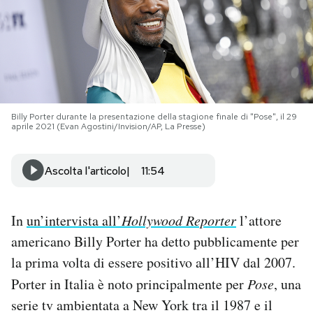
PODCAST
NEWSLETTER
Billy Porter durante la presentazione della stagione finale di "Pose", il 29
I MIEI PREFERITI
aprile 2021 (Evan Agostini/Invision/AP, La Presse)
SHOP
Ascolta l'articolo
11:54
CALENDARIO
In
un’intervista all’
Hollywood Reporter
l’attore
americano Billy Porter ha detto pubblicamente per
AREA PERSONALE
la prima volta di essere positivo all’HIV dal 2007.
Porter in Italia è noto principalmente per
Pose
, una
Area Personale
serie tv ambientata a New York tra il 1987 e il
Newsletter