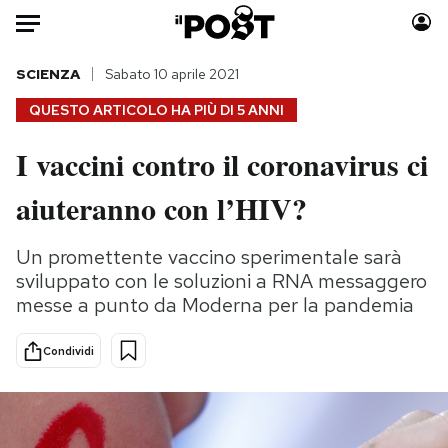
Auto
SCIENZA
Sabato 10 aprile 2021
QUESTO ARTICOLO HA PIÙ DI
5 ANNI
HOME
I vaccini contro il coronavirus ci
Italia
Moda
aiuteranno con l’HIV?
Mondo
Libri
Politica
Consumismi
Un promettente vaccino sperimentale sarà
Tecnologia
Storie/Idee
sviluppato con le soluzioni a RNA messaggero
Internet
Ok Boomer!
messe a punto da Moderna per la pandemia
Scienza
Media
Cultura
Europa
Condividi
Economia
Altrecose
Sport
Mondiali calcio 2026