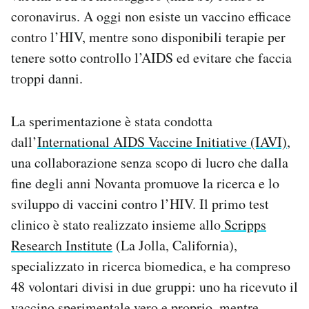
Notifiche mobile
coronavirus. A oggi non esiste un vaccino efficace
Regala il Post
contro l’HIV, mentre sono disponibili terapie per
Hai bisogno di aiuto?
tenere sotto controllo l’AIDS ed evitare che faccia
Esci
troppi danni.
La sperimentazione è stata condotta
dall’
International AIDS Vaccine Initiative (IAVI)
,
una collaborazione senza scopo di lucro che dalla
fine degli anni Novanta promuove la ricerca e lo
sviluppo di vaccini contro l’HIV. Il primo test
clinico è stato realizzato insieme allo
Scripps
Research Institute
(La Jolla, California),
specializzato in ricerca biomedica, e ha compreso
48 volontari divisi in due gruppi: uno ha ricevuto il
vaccino sperimentale vero e proprio, mentre