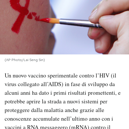
PODCAST
NEWSLETTER
I MIEI PREFERITI
(AP Photo/Lai Seng Sin)
SHOP
Un nuovo vaccino sperimentale contro l’HIV (il
virus collegato all’AIDS) in fase di sviluppo da
CALENDARIO
alcuni anni ha dato i primi risultati promettenti, e
potrebbe aprire la strada a nuovi sistemi per
AREA PERSONALE
proteggere dalla malattia anche grazie alle
conoscenze accumulate nell’ultimo anno con i
Area Personale
vaccini a RNA messaggero (mRNA) contro il
Newsletter