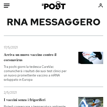
Auto
RNA MESSAGGERO
HOME
Italia
Moda
Mondo
Libri
17/5/2021
Politica
Consumismi
Arriva un nuovo vaccino contro il
coronavirus
Tecnologia
Storie/Idee
Tra pochi giorni la tedesca CureVac
Internet
Ok Boomer!
comunicherà i risultati dei suoi test clinici per
Scienza
Media
un nuovo promettente vaccino a mRNA
sviluppato in Europa
Cultura
Europa
Economia
Altrecose
2/5/2021
Sport
Mondiali calcio 2026
I vaccini senza i frigoriferi
Poterli conservare a temperatura ambiente