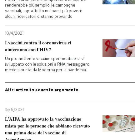
renderebbe più semplici le campagne
vaccinali, soprattutto nei paesi più poveri:
PODCAST
alcuni ricercatori ci stanno provando
NEWSLETTER
10/4/2021
I vaccini contro il coronavirus ci
aiuteranno con l’HIV?
I MIEI PREFERITI
Un promettente vaccino sperimentale sarà
sviluppato con le soluzioni a RNA messaggero
messe a punto da Moderna per la pandemia
SHOP
Altri articoli su questo argomento
CALENDARIO
15/6/2021
AREA PERSONALE
L’AIFA ha approvato la vaccinazione
mista per le persone che abbiano ricevuto
Entra
una prima dose del vaccino di
AstraZeneca