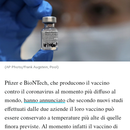
PODCAST
NEWSLETTER
I MIEI PREFERITI
(AP Photo/Frank Augstein, Pool)
SHOP
Pfizer e BioNTech, che producono il vaccino
CALENDARIO
contro il coronavirus al momento più diffuso al
mondo,
hanno annunciato
che secondo nuovi studi
AREA PERSONALE
effettuati dalle due aziende il loro vaccino può
essere conservato a temperature più alte di quelle
Area Personale
finora previste. Al momento infatti il vaccino di
Newsletter