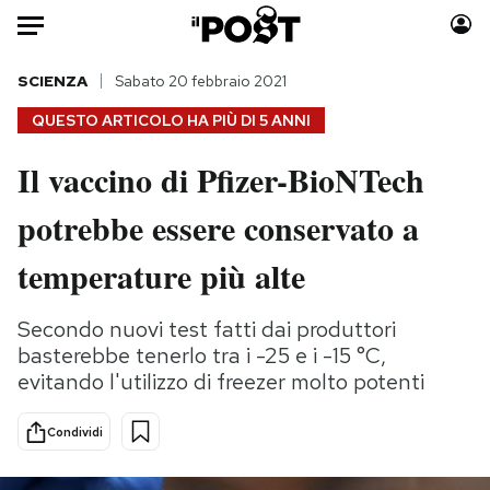
Auto
SCIENZA
Sabato 20 febbraio 2021
QUESTO ARTICOLO HA PIÙ DI
5 ANNI
HOME
Il vaccino di Pfizer-BioNTech
Italia
Moda
potrebbe essere conservato a
Mondo
Libri
Politica
Consumismi
temperature più alte
Tecnologia
Storie/Idee
Internet
Ok Boomer!
Secondo nuovi test fatti dai produttori
Scienza
Media
basterebbe tenerlo tra i -25 e i -15 °C,
Cultura
Europa
evitando l'utilizzo di freezer molto potenti
Economia
Altrecose
Condividi
Sport
Mondiali calcio 2026