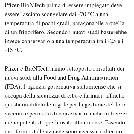
Pfizer-BioNTech prima di essere impiegato deve
Notifiche mobile
Regala il Post
essere lasciato scongelare dai -70 °C a una
Hai bisogno di aiuto?
temperatura di pochi gradi, paragonabile a quella
Esci
di un frigorifero. Secondo i nuovi studi basterebbe
invece conservarlo a una temperatura tra i -25 e i
-15 °C.
Pfizer e BioNTech hanno sottoposto i risultati dei
nuovi studi alla Food and Drug Administration
(FDA), l’agenzia governativa statunitense che si
occupa della sicurezza di cibo e farmaci, affinché
questa modifichi le regole per la gestione del loro
vaccino e permetta di conservarlo anche in freezer
meno potenti di quelli usati attualmente. Essendo
dati forniti dalle aziende sono necessari ulteriori