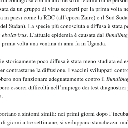
ia contagiosa con un alto tasso di letalità tra le person
ta da un gruppo di virus scoperti per la prima volta n
ta in paesi come la RDC (all’epoca Zaire) e il Sud Suda
 del Sudan). La specie più conosciuta e diffusa è stata 
e ebolavirus
. L’attuale epidemia è causata dal
Bundibug
la prima volta una ventina di anni fa in Uganda.
e storicamente poco diffusa è stata meno studiata ed e
r contrastarne la diffusione. I vaccini sviluppati contr
bero non funzionare adeguatamente contro il
Bundibug
ero esserci difficoltà nell’impiego dei test diagnostici
s.
portano a sintomi simili: nei primi giorni dopo l’incub
di giorni a tre settimane, si sviluppano stanchezza, mal