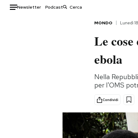
Newsletter
Podcast
Auto
MONDO
Lunedì 1
Le cose 
HOME
Italia
Moda
ebola
Mondo
Libri
Politica
Consumismi
Nella Repubbli
Tecnologia
Storie/Idee
per l'OMS potr
Internet
Ok Boomer!
Scienza
Media
Condividi
Cultura
Europa
Economia
Altrecose
Sport
Mondiali calcio 2026