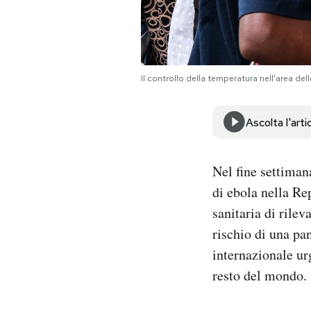
Notifiche mobile
Regala il Post
Hai bisogno di aiuto?
Esci
Il controllo della temperatura nell'area 
Ascolta l'arti
Nel fine settima
di ebola nella R
sanitaria di rile
rischio di una p
internazionale urg
resto del mondo.