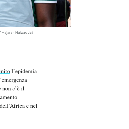
o/ Hajarah Nalwadda)
inito
l’epidemia
n’emergenza
 non c’è il
inamento
dell’Africa e nel