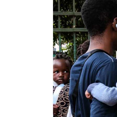
PODCAST
NEWSLETTER
I MIEI PREFERITI
SHOP
CALENDARIO
AREA PERSONALE
Area Personale
Newsletter