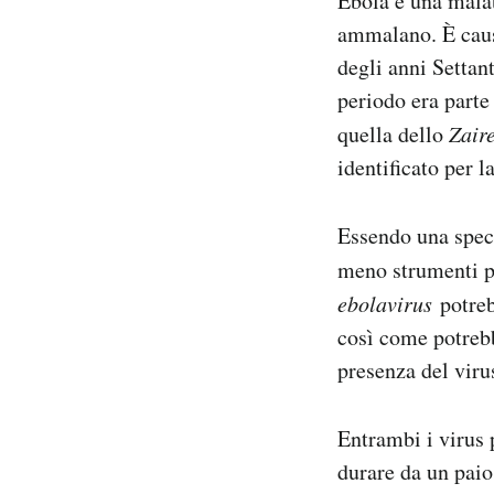
Ebola è una malatt
ammalano. È causa
degli anni Settan
periodo era parte
quella dello
Zair
identificato per 
Essendo una speci
meno strumenti pe
ebolavirus
potreb
così come potrebb
presenza del viru
Entrambi i virus 
durare da un paio 