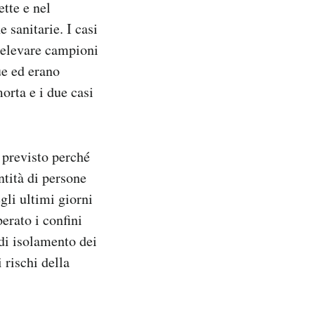
ette e nel
 sanitarie. I casi
prelevare campioni
ue ed erano
rta e i due casi
 previsto perché
ntità di persone
gli ultimi giorni
erato i confini
 di isolamento dei
 rischi della