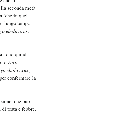
e che si
ella seconda metà
n (che in quel
per lungo tempo
yo ebolavirus
,
sistono quindi
o lo
Zaire
yo ebolavirus
,
 per confermare la
azione, che può
 di testa e febbre.