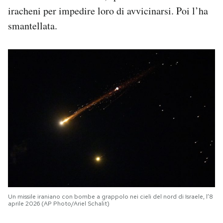
iracheni per impedire loro di avvicinarsi. Poi l’ha
smantellata.
Un missile iraniano con bombe a grappolo nei cieli del nord di Israele, l’8
aprile 2026 (AP Photo/Ariel Schalit)