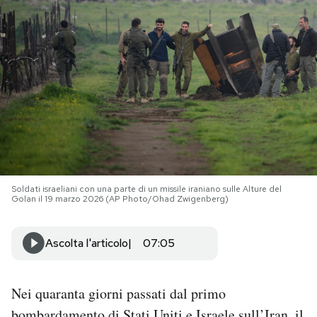
PODCAST
NEWSLETTER
I MIEI PREFERITI
SHOP
Soldati israeliani con una parte di un missile iraniano sulle Alture del
Golan il 19 marzo 2026 (AP Photo/Ohad Zwigenberg)
CALENDARIO
Ascolta l'articolo
07:05
AREA PERSONALE
Nei quaranta giorni passati dal primo
Area Personale
Newsletter
bombardamento di Stati Uniti e Israele sull’Iran, il