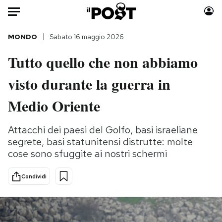
Auto
MONDO
Sabato 16 maggio 2026
Tutto quello che non abbiamo
HOME
visto durante la guerra in
Italia
Moda
Mondo
Libri
Medio Oriente
Politica
Consumismi
Tecnologia
Storie/Idee
Attacchi dei paesi del Golfo, basi israeliane
segrete, basi statunitensi distrutte: molte
Internet
Ok Boomer!
cose sono sfuggite ai nostri schermi
Scienza
Media
Cultura
Europa
Condividi
Economia
Altrecose
Sport
Mondiali calcio 2026