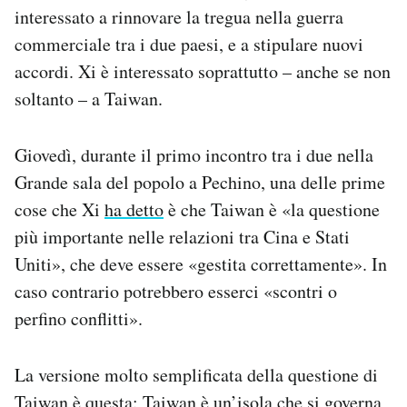
interessato a rinnovare la tregua nella guerra
Notifiche mobile
Regala il Post
commerciale tra i due paesi, e a stipulare nuovi
Hai bisogno di aiuto?
accordi. Xi è interessato soprattutto – anche se non
Esci
soltanto – a Taiwan.
Giovedì, durante il primo incontro tra i due nella
Grande sala del popolo a Pechino, una delle prime
cose che Xi
ha detto
è che Taiwan è «la questione
più importante nelle relazioni tra Cina e Stati
Uniti», che deve essere «gestita correttamente». In
caso contrario potrebbero esserci «scontri o
perfino conflitti».
La versione molto semplificata della questione di
Taiwan è questa: Taiwan è un’isola che si governa