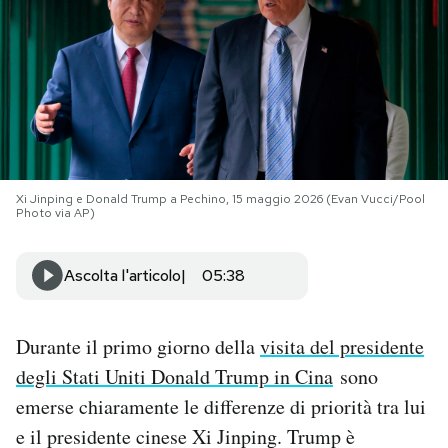
PODCAST
NEWSLETTER
I MIEI PREFERITI
Xi Jinping e Donald Trump a Pechino, 15 maggio 2026 (Evan Vucci/Pool
Photo via AP)
SHOP
Ascolta l'articolo
05:38
CALENDARIO
Durante il primo giorno della
visita del presidente
AREA PERSONALE
degli Stati Uniti Donald Trump in Cina
sono
emerse chiaramente le differenze di priorità tra lui
Area Personale
e il presidente cinese Xi Jinping. Trump è
Newsletter