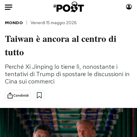
Auto
MONDO
Venerdì 15 maggio 2026
Taiwan è ancora al centro di
HOME
tutto
Italia
Moda
Mondo
Libri
Perché Xi Jinping lo tiene lì, nonostante i
Politica
Consumismi
tentativi di Trump di spostare le discussioni in
Tecnologia
Storie/Idee
Cina sui commerci
Internet
Ok Boomer!
Scienza
Media
Condividi
Cultura
Europa
Economia
Altrecose
Sport
Mondiali calcio 2026