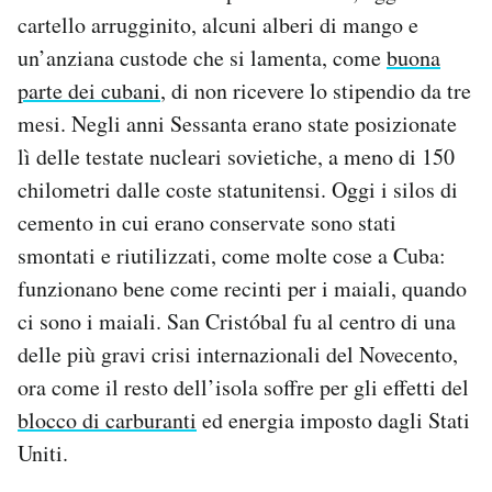
Notifiche mobile
cartello arrugginito, alcuni alberi di mango e
Regala il Post
un’anziana custode che si lamenta, come
buona
Hai bisogno di aiuto?
parte dei cubani
, di non ricevere lo stipendio da tre
Esci
mesi. Negli anni Sessanta erano state posizionate
lì delle testate nucleari sovietiche, a meno di 150
chilometri dalle coste statunitensi. Oggi i silos di
cemento in cui erano conservate sono stati
smontati e riutilizzati, come molte cose a Cuba:
funzionano bene come recinti per i maiali, quando
ci sono i maiali. San Cristóbal fu al centro di una
delle più gravi crisi internazionali del Novecento,
ora come il resto dell’isola soffre per gli effetti del
blocco di carburanti
ed energia imposto dagli Stati
Uniti.