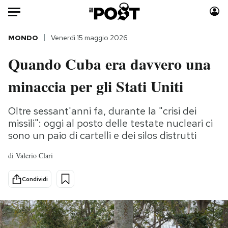
Auto
MONDO
Venerdì 15 maggio 2026
Quando Cuba era davvero una
HOME
minaccia per gli Stati Uniti
Italia
Moda
Mondo
Libri
Oltre sessant'anni fa, durante la "crisi dei
Politica
Consumismi
missili": oggi al posto delle testate nucleari ci
Tecnologia
Storie/Idee
sono un paio di cartelli e dei silos distrutti
Internet
Ok Boomer!
di
Valerio Clari
Scienza
Media
Cultura
Europa
Condividi
Economia
Altrecose
Sport
Mondiali calcio 2026