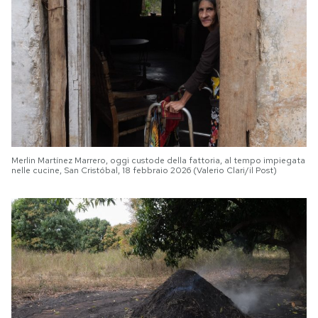
Merlin Martínez Marrero, oggi custode della fattoria, al tempo impiegata
nelle cucine, San Cristóbal, 18 febbraio 2026 (Valerio Clari/il Post)