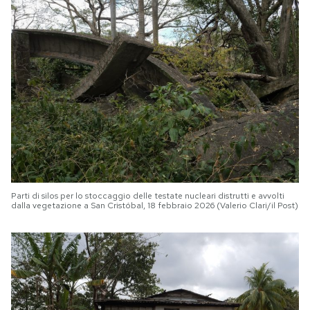
Parti di silos per lo stoccaggio delle testate nucleari distrutti e avvolti
dalla vegetazione a San Cristóbal, 18 febbraio 2026 (Valerio Clari/il Post)