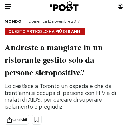
Auto
MONDO
Domenica 12 novembre 2017
QUESTO ARTICOLO HA PIÙ DI
8 ANNI
HOME
Andreste a mangiare in un
Italia
Moda
ristorante gestito solo da
Mondo
Libri
Politica
Consumismi
persone sieropositive?
Tecnologia
Storie/Idee
Internet
Ok Boomer!
Lo gestisce a Toronto un ospedale che da
Scienza
Media
trent'anni si occupa di persone con HIV e di
Cultura
Europa
malati di AIDS, per cercare di superare
isolamento e pregiudizi
Economia
Altrecose
Sport
Mondiali calcio 2026
Condividi