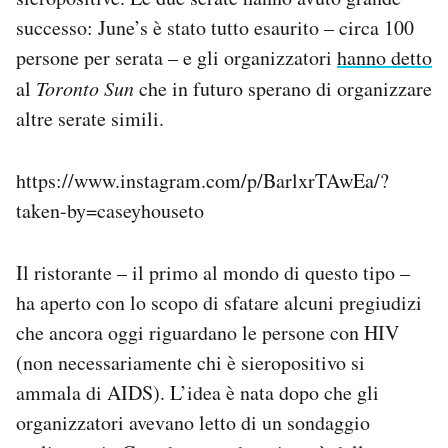
Notifiche mobile
successo: June’s è stato tutto esaurito – circa 100
Regala il Post
persone per serata – e gli organizzatori
hanno detto
Hai bisogno di aiuto?
al
Toronto Sun
che in futuro sperano di organizzare
Esci
altre serate simili.
https://www.instagram.com/p/BarlxrTAwEa/?
taken-by=caseyhouseto
Il ristorante – il primo al mondo di questo tipo –
ha aperto con lo scopo di sfatare alcuni pregiudizi
che ancora oggi riguardano le persone con HIV
(non necessariamente chi è sieropositivo si
ammala di AIDS). L’idea è nata dopo che gli
organizzatori avevano letto di un sondaggio