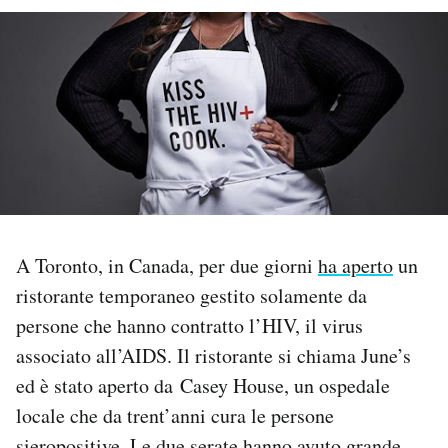
PODCAST
NEWSLETTER
I MIEI PREFERITI
SHOP
A Toronto, in Canada, per due giorni
ha aperto
un
ristorante temporaneo gestito solamente da
CALENDARIO
persone che hanno contratto l’HIV, il virus
associato all’AIDS. Il ristorante si chiama June’s
AREA PERSONALE
ed è stato aperto da Casey House, un ospedale
locale che da trent’anni cura le persone
Area Personale
Newsletter
sieropositive. Le due serate hanno avuto grande