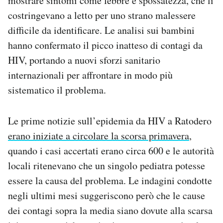
mostrare sintomi come febbre e spossatezza, che li
Notifiche mobile
costringevano a letto per uno strano malessere
Regala il Post
difficile da identificare. Le analisi sui bambini
Hai bisogno di aiuto?
hanno confermato il picco inatteso di contagi da
Esci
HIV, portando a nuovi sforzi sanitario
internazionali per affrontare in modo più
sistematico il problema.
Le prime notizie sull’epidemia da HIV a Ratodero
erano iniziate a circolare la scorsa primavera
,
quando i casi accertati erano circa 600 e le autorità
locali ritenevano che un singolo pediatra potesse
essere la causa del problema. Le indagini condotte
negli ultimi mesi suggeriscono però che le cause
dei contagi sopra la media siano dovute alla scarsa