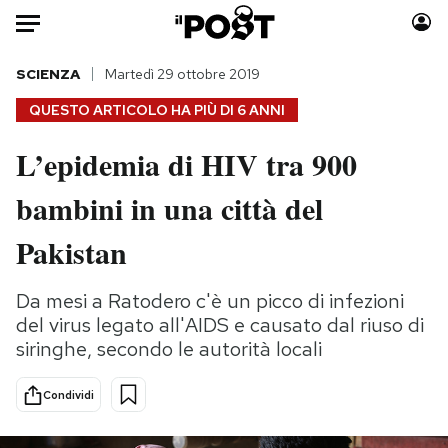
Auto
SCIENZA
Martedì 29 ottobre 2019
QUESTO ARTICOLO HA PIÙ DI
6 ANNI
HOME
L’epidemia di HIV tra 900
Italia
Moda
bambini in una città del
Mondo
Libri
Politica
Consumismi
Pakistan
Tecnologia
Storie/Idee
Internet
Ok Boomer!
Da mesi a Ratodero c'è un picco di infezioni
Scienza
Media
del virus legato all'AIDS e causato dal riuso di
Cultura
Europa
siringhe, secondo le autorità locali
Economia
Altrecose
Condividi
Sport
Mondiali calcio 2026