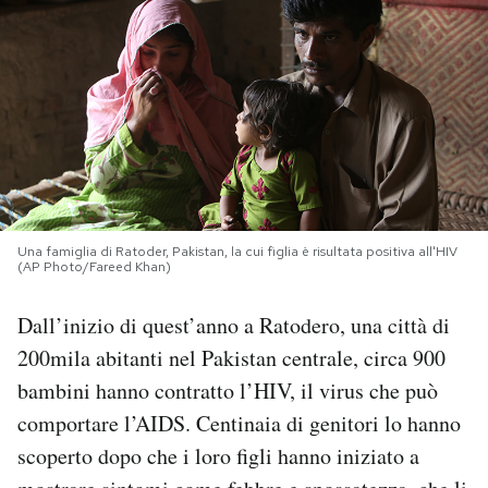
PODCAST
NEWSLETTER
I MIEI PREFERITI
Una famiglia di Ratoder, Pakistan, la cui figlia è risultata positiva all'HIV
SHOP
(AP Photo/Fareed Khan)
Dall’inizio di quest’anno a Ratodero, una città di
CALENDARIO
200mila abitanti nel Pakistan centrale, circa 900
bambini hanno contratto l’HIV, il virus che può
AREA PERSONALE
comportare l’AIDS. Centinaia di genitori lo hanno
Area Personale
scoperto dopo che i loro figli hanno iniziato a
Newsletter