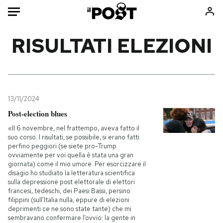
Auto
RISULTATI ELEZIONI
HOME
Italia
Moda
Mondo
Libri
13/11/2024
Politica
Consumismi
Post-election blues
Tecnologia
Storie/Idee
«Il 6 novembre, nel frattempo, aveva fatto il
suo corso. I risultati, se possibile, si erano fatti
Internet
Ok Boomer!
perfino peggiori (se siete pro-Trump
Scienza
Media
ovviamente per voi quella è stata una gran
giornata) come il mio umore. Per esorcizzare il
Cultura
Europa
disagio ho studiato la letteratura scientifica
sulla depressione post elettorale di elettori
Economia
Altrecose
francesi, tedeschi, dei Paesi Bassi, persino
Sport
Mondiali calcio 2026
filippini (sull’Italia nulla, eppure di elezioni
deprimenti ce ne sono state tante) che mi
sembravano confermare l’ovvio: la gente in