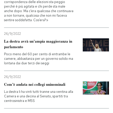
corrispondenza delle elezioni sta peggio
perché è più agitata e chi perde sta male
PODCAST
anche dopo. Ma c’era qualcosa che continuava
a non tornare, qualcosa che non mi faceva
sentire soddisfatta. Cos’era?»
NEWSLETTER
26/9/2022
La destra avrà un’ampia maggioranza in
I MIEI PREFERITI
parlamento
Poco meno del 60 per cento di entrambe le
camere, abbastanza per un governo solido ma
SHOP
lontana dai due terzi dei seggi
CALENDARIO
26/9/2022
Com’è andata nei collegi uninominali
La destra li ha vinti tutti tranne una ventina alla
AREA PERSONALE
Camera e una decina al Senato, spartiti tra
centrosinistra e M5S
Entra