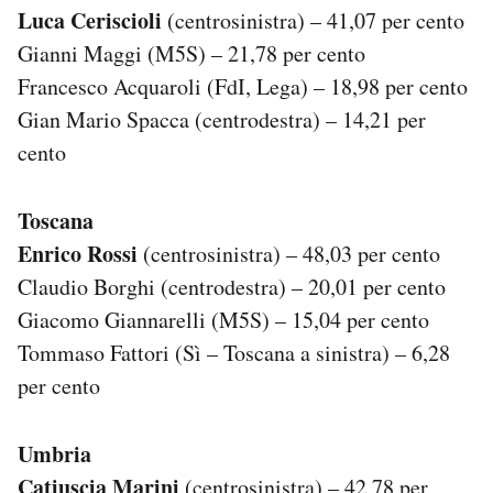
Luca Ceriscioli
(centrosinistra) – 41,07 per cento
Notifiche mobile
Regala il Post
Gianni Maggi (M5S) – 21,78 per cento
Hai bisogno di aiuto?
Francesco Acquaroli (FdI, Lega) – 18,98 per cento
Esci
Gian Mario Spacca (centrodestra) – 14,21 per
cento
Toscana
Enrico Rossi
(centrosinistra) – 48,03 per cento
Claudio Borghi (centrodestra) – 20,01 per cento
Giacomo Giannarelli (M5S) – 15,04 per cento
Tommaso Fattori (Sì – Toscana a sinistra) – 6,28
per cento
Umbria
Catiuscia Marini
(centrosinistra) – 42,78 per