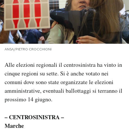
PODCAST
NEWSLETTER
ANSA/PIETRO CROCCHIONI
I MIEI PREFERITI
Alle elezioni regionali il centrosinistra ha vinto in
SHOP
cinque regioni su sette. Si è anche votato nei
comuni dove sono state organizzate le elezioni
CALENDARIO
amministrative, eventuali ballottaggi si terranno il
prossimo 14 giugno.
AREA PERSONALE
– CENTROSINISTRA –
Area Personale
Marche
Newsletter