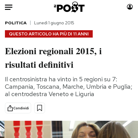
Auto
POLITICA
Lunedì 1 giugno 2015
QUESTO ARTICOLO HA PIÙ DI
11 ANNI
HOME
Elezioni regionali 2015, i
Italia
Moda
risultati definitivi
Mondo
Libri
Politica
Consumismi
Il centrosinistra ha vinto in 5 regioni su 7:
Tecnologia
Storie/Idee
Campania, Toscana, Marche, Umbria e Puglia;
Internet
Ok Boomer!
al centrodestra Veneto e Liguria
Scienza
Media
Cultura
Europa
Condividi
Economia
Altrecose
Sport
Mondiali calcio 2026