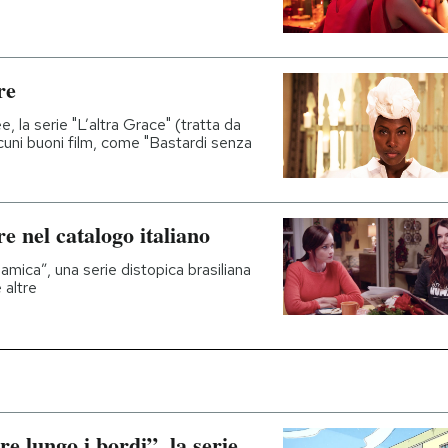
re
e, la serie "L’altra Grace" (tratta da
uni buoni film, come "Bastardi senza
re nel catalogo italiano
mica”, una serie distopica brasiliana
e altre
re lungo i bordi”, la serie