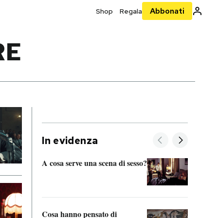
Abbonati
Shop
Regala
RE
In evidenza
A cosa serve una scena di sesso?
La “I
bolog
Cosa hanno pensato di
Se sa