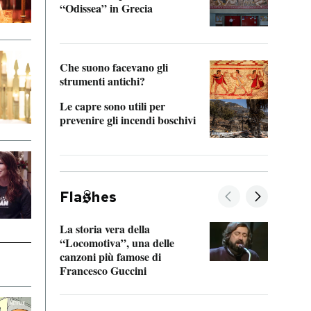
“Odissea” in Grecia
vedi 
Che suono facevano gli
strumenti antichi?
Le capre sono utili per
prevenire gli incendi boschivi
Fla
hes
La storia vera della
Il vi
“Locomotiva”, una delle
inseg
canzoni più famose di
Khers
Francesco Guccini
La pl