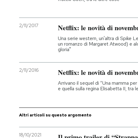
PODCAST
2/11/2017
Netflix: le novità di novemb
NEWSLETTER
Una serie western, un'altra di Spike Le
un romanzo di Margaret Atwood) e alc
gloria"
I MIEI PREFERITI
2/11/2016
Netflix: le novità di novemb
SHOP
Arrivano il sequel di “Una mamma per a
e quella sulla regina Elisabetta II, tra l
CALENDARIO
AREA PERSONALE
Altri articoli su questo argomento
Entra
18/10/2021
Il primo trailer di “Strappa