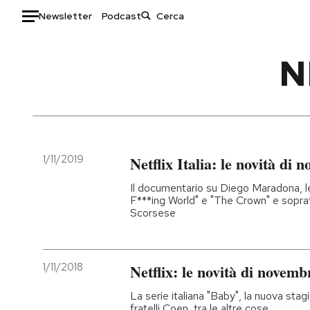
Newsletter
Podcast
Auto
N
HOME
Italia
Moda
Mondo
Libri
Politica
Consumismi
1/11/2019
Netflix Italia: le novità di
Tecnologia
Storie/Idee
Il documentario su Diego Maradona, l
Internet
Ok Boomer!
F***ing World" e "The Crown" e soprat
Scorsese
Scienza
Media
Cultura
Europa
Economia
Altrecose
1/11/2018
Netflix: le novità di novemb
Sport
Mondiali calcio 2026
La serie italiana "Baby", la nuova stag
fratelli Coen, tra le altre cose