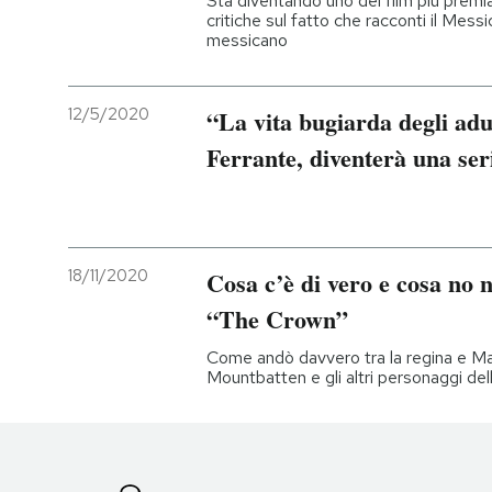
Sta diventando uno dei film più premia
critiche sul fatto che racconti il Mess
messicano
12/5/2020
“La vita bugiarda degli adul
Ferrante, diventerà una seri
18/11/2020
Cosa c’è di vero e cosa no n
“The Crown”
Come andò davvero tra la regina e Mar
Mountbatten e gli altri personaggi dell