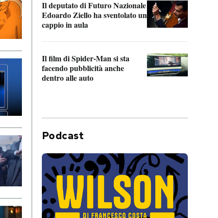
Il deputato di Futuro Nazionale
da P
Edoardo Ziello ha sventolato un
cappio in aula
La de
Franc
Il film di Spider-Man si sta
dello
facendo pubblicità anche
dentro alle auto
Podcast