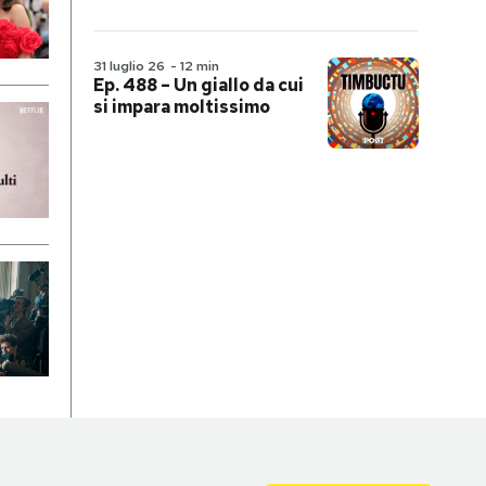
31 luglio 26
-
12 min
Ep. 488 – Un giallo da cui
si impara moltissimo