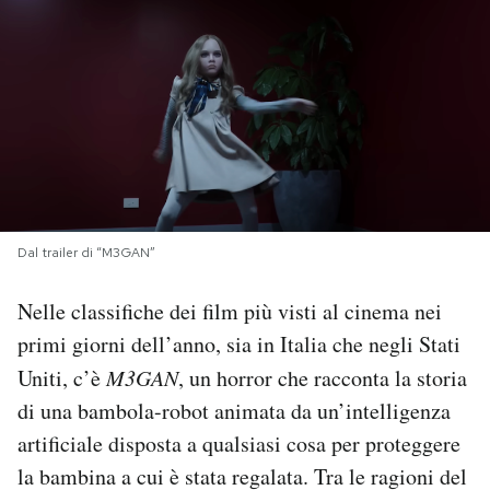
PODCAST
NEWSLETTER
I MIEI PREFERITI
Dal trailer di “M3GAN”
SHOP
Nelle classifiche dei film più visti al cinema nei
CALENDARIO
primi giorni dell’anno, sia in Italia che negli Stati
Uniti, c’è
M3GAN
, un horror che racconta la storia
AREA PERSONALE
di una bambola-robot animata da un’intelligenza
artificiale disposta a qualsiasi cosa per proteggere
Area Personale
la bambina a cui è stata regalata. Tra le ragioni del
Newsletter