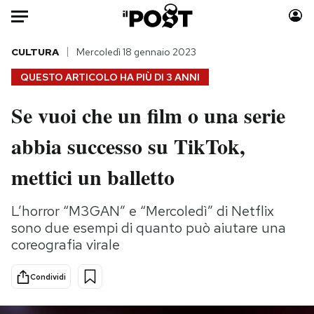
Auto
CULTURA
Mercoledì 18 gennaio 2023
QUESTO ARTICOLO HA PIÙ DI
3 ANNI
HOME
Se vuoi che un film o una serie
Italia
Moda
abbia successo su TikTok,
Mondo
Libri
Politica
Consumismi
mettici un balletto
Tecnologia
Storie/Idee
Internet
Ok Boomer!
L’horror “M3GAN” e “Mercoledì” di Netflix
Scienza
Media
sono due esempi di quanto può aiutare una
Cultura
Europa
coreografia virale
Economia
Altrecose
Condividi
Sport
Mondiali calcio 2026