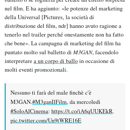
nel film. E ha aggiunto: «le potenze del marketing
della Universal [Pictures, la società di
distribuzione del film, ndr] hanno avuto ragione a
tenerlo nel trailer perché onestamente non ha fatto
che bene». La campagna di marketing del film ha
puntato molto sul balletto di
M3GAN
, facendolo
interpretare
a un corpo di ballo
in occasione di
molti eventi promozionali.
Nessuno ti farà del male finchè c'è
M3GAN.
#M3ganIlFilm
, da mercoledì
#SoloAlCinema
:
https://t.co/iA6qUUKEkR
.
pic.twitter.com/Un9tWRE16E