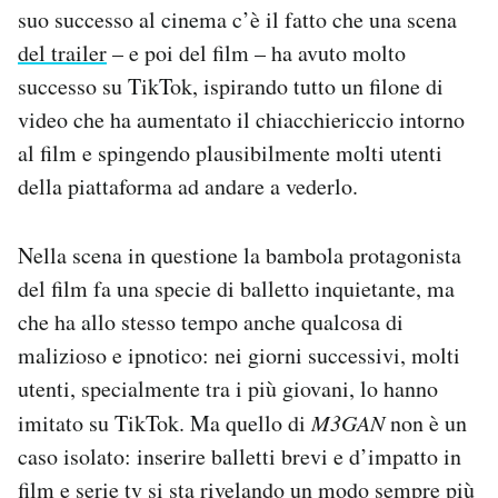
suo successo al cinema c’è il fatto che una scena
Notifiche mobile
Regala il Post
del trailer
– e poi del film – ha avuto molto
Hai bisogno di aiuto?
successo su TikTok, ispirando tutto un filone di
Esci
video che ha aumentato il chiacchiericcio intorno
al film e spingendo plausibilmente molti utenti
della piattaforma ad andare a vederlo.
Nella scena in questione la bambola protagonista
del film fa una specie di balletto inquietante, ma
che ha allo stesso tempo anche qualcosa di
malizioso e ipnotico: nei giorni successivi, molti
utenti, specialmente tra i più giovani, lo hanno
imitato su TikTok. Ma quello di
M3GAN
non è un
caso isolato: inserire balletti brevi e d’impatto in
film e serie tv si sta rivelando un modo sempre più