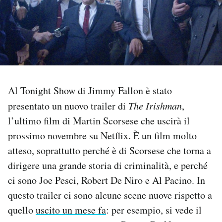
PODCAST
NEWSLETTER
I MIEI PREFERITI
Al Tonight Show di Jimmy Fallon è stato
presentato un nuovo trailer di
The Irishman
,
SHOP
l’ultimo film di Martin Scorsese che uscirà il
prossimo novembre su Netflix. È un film molto
atteso, soprattutto perché è di Scorsese che torna a
CALENDARIO
dirigere una grande storia di criminalità, e perché
ci sono Joe Pesci, Robert De Niro e Al Pacino. In
AREA PERSONALE
questo trailer ci sono alcune scene nuove rispetto a
Area Personale
quello
uscito un mese fa
: per esempio, si vede il
Newsletter