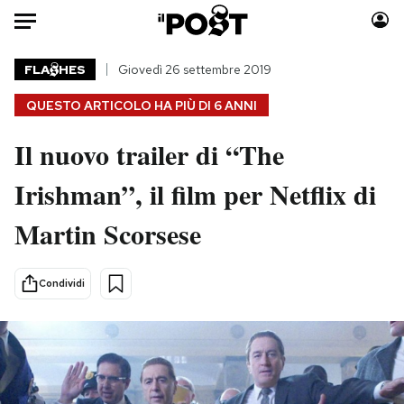
Auto
FLA
HES
Giovedì 26 settembre 2019
QUESTO ARTICOLO HA PIÙ DI
6 ANNI
HOME
Il nuovo trailer di “The
Italia
Moda
Mondo
Libri
Irishman”, il film per Netflix di
Politica
Consumismi
Martin Scorsese
Tecnologia
Storie/Idee
Internet
Ok Boomer!
Scienza
Media
Condividi
Cultura
Europa
Economia
Altrecose
Sport
Mondiali calcio 2026