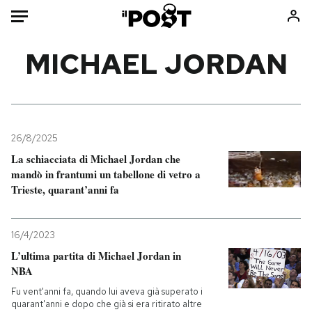
Auto
MICHAEL JORDAN
HOME
Italia
Moda
Mondo
Libri
26/8/2025
Politica
Consumismi
La schiacciata di Michael Jordan che
mandò in frantumi un tabellone di vetro a
Tecnologia
Storie/Idee
Trieste, quarant’anni fa
Internet
Ok Boomer!
Scienza
Media
16/4/2023
Cultura
Europa
L’ultima partita di Michael Jordan in
Economia
Altrecose
NBA
Sport
Mondiali calcio 2026
Fu vent'anni fa, quando lui aveva già superato i
quarant'anni e dopo che già si era ritirato altre