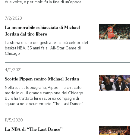
due volte, e per molti fu la fine di un'epoca
PODCAST
7/2/2023
La memorabile schiacciata di Michael
NEWSLETTER
Jordan dal tiro libero
La storia di uno dei gesti atletici più celebri del
basket NBA, 35 anni fa all'All-Star Game di
I MIEI PREFERITI
Chicago
4/11/2021
SHOP
Scottie Pippen contro Michael Jordan
Nella sua autobiografia, Pippen ha criticato il
CALENDARIO
modo in cui il grande campione dei Chicago
Bulls ha trattato lui e i suoi ex compagni di
squadra nel documentario "The Last Dance"
AREA PERSONALE
11/5/2020
Entra
La NBA di “The Last Dance”