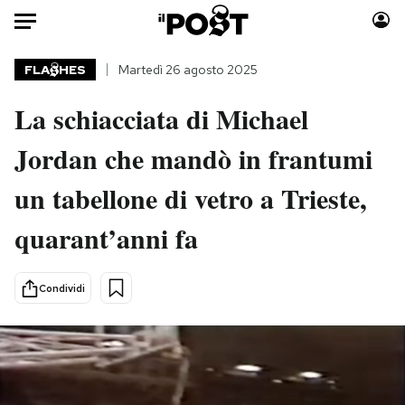
Auto
FLA
HES
Martedì 26 agosto 2025
La schiacciata di Michael
HOME
Jordan che mandò in frantumi
Italia
Moda
Mondo
Libri
un tabellone di vetro a Trieste,
Politica
Consumismi
quarant’anni fa
Tecnologia
Storie/Idee
Internet
Ok Boomer!
Scienza
Media
Condividi
Cultura
Europa
Economia
Altrecose
Sport
Mondiali calcio 2026