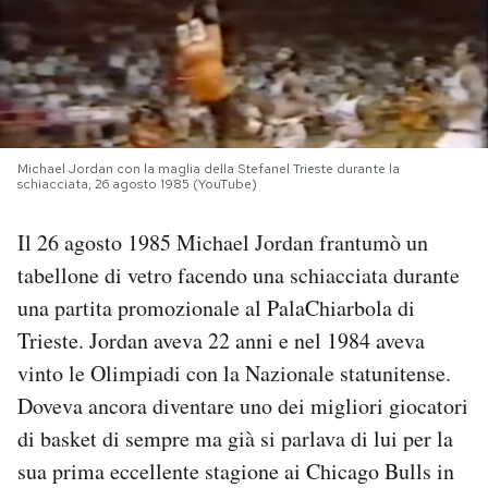
PODCAST
NEWSLETTER
Michael Jordan con la maglia della Stefanel Trieste durante la
schiacciata, 26 agosto 1985 (YouTube)
I MIEI PREFERITI
Il 26 agosto 1985 Michael Jordan frantumò un
SHOP
tabellone di vetro facendo una schiacciata durante
una partita promozionale al PalaChiarbola di
CALENDARIO
Trieste. Jordan aveva 22 anni e nel 1984 aveva
vinto le Olimpiadi con la Nazionale statunitense.
AREA PERSONALE
Doveva ancora diventare uno dei migliori giocatori
di basket di sempre ma già si parlava di lui per la
Area Personale
sua prima eccellente stagione ai Chicago Bulls in
Newsletter