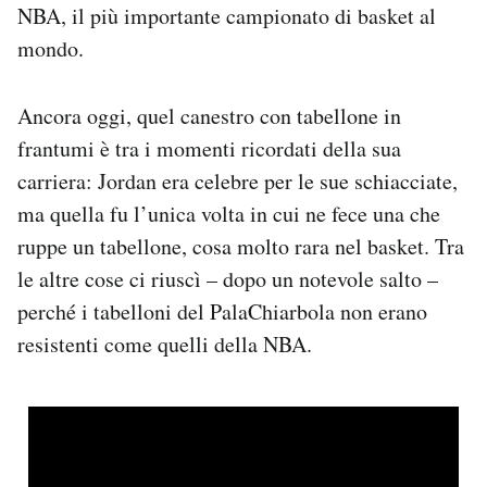
NBA, il più importante campionato di basket al
Notifiche mobile
mondo.
Regala il Post
Hai bisogno di aiuto?
Esci
Ancora oggi, quel canestro con tabellone in
frantumi è tra i momenti ricordati della sua
carriera: Jordan era celebre per le sue schiacciate,
ma quella fu l’unica volta in cui ne fece una che
ruppe un tabellone, cosa molto rara nel basket. Tra
le altre cose ci riuscì – dopo un notevole salto –
perché i tabelloni del PalaChiarbola non erano
resistenti come quelli della NBA.