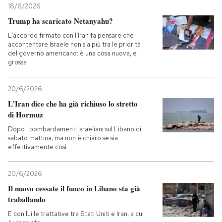
18/6/2026
Trump ha scaricato Netanyahu?
PODCAST
L’accordo firmato con l’Iran fa pensare che
accontentare Israele non sia più tra le priorità
NEWSLETTER
del governo americano: è una cosa nuova, e
grossa
I MIEI PREFERITI
20/6/2026
L’Iran dice che ha già richiuso lo stretto
di Hormuz
SHOP
Dopo i bombardamenti israeliani sul Libano di
sabato mattina, ma non è chiaro se sia
effettivamente così
CALENDARIO
20/6/2026
AREA PERSONALE
Il nuovo cessate il fuoco in Libano sta già
traballando
Entra
E con lui le trattative tra Stati Uniti e Iran, a cui