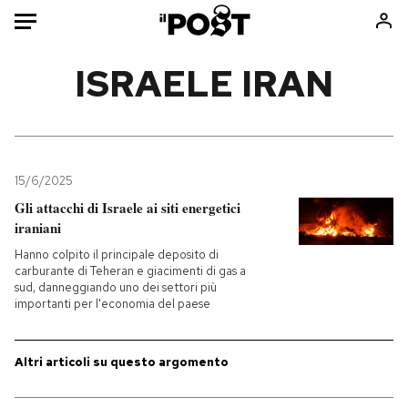
Auto
ISRAELE IRAN
HOME
Italia
Moda
Mondo
Libri
15/6/2025
Politica
Consumismi
Gli attacchi di Israele ai siti energetici
iraniani
Tecnologia
Storie/Idee
Hanno colpito il principale deposito di
Internet
Ok Boomer!
carburante di Teheran e giacimenti di gas a
Scienza
Media
sud, danneggiando uno dei settori più
importanti per l'economia del paese
Cultura
Europa
Economia
Altrecose
Altri articoli su questo argomento
Sport
Mondiali calcio 2026