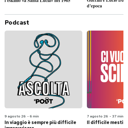
l’eskimo «a Santa Lucia» nel 1965
d’epoca
Podcast
9 agosto 26
-
6 min
7 agosto 26
-
37 min
In viaggio è sempre più difficile
Il difficile mestie