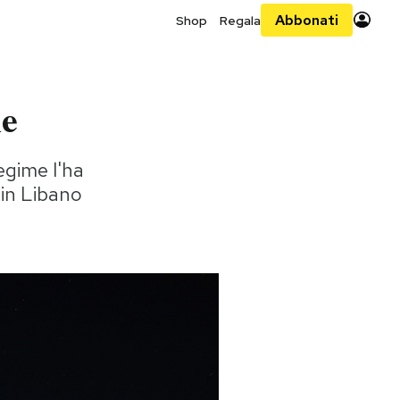
Abbonati
Shop
Regala
le
regime l'ha
 in Libano