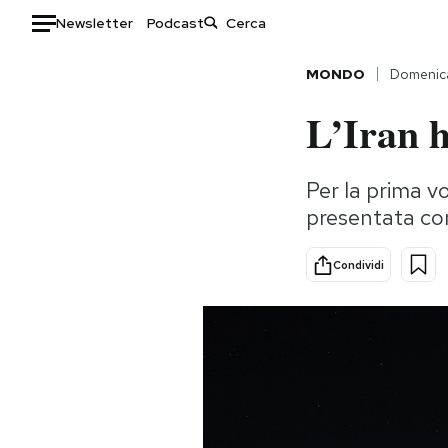
Newsletter
Podcast
Auto
MONDO
Domenic
L’Iran h
HOME
Italia
Moda
Per la prima vol
Mondo
Libri
presentata com
Politica
Consumismi
Tecnologia
Storie/Idee
Condividi
Internet
Ok Boomer!
Scienza
Media
Cultura
Europa
Economia
Altrecose
Sport
Mondiali calcio 2026