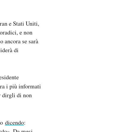
ran e Stati Uniti,
oradici, e non
o ancora se sarà
iderà di
esidente
tra i più informati
 dirgli di non
ano
dicendo
:
cordo». Da mesi