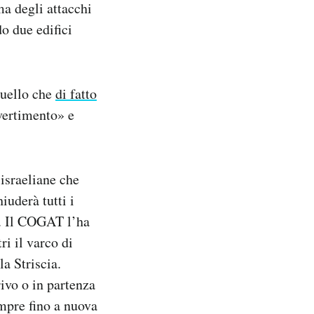
ma degli attacchi
o due edifici
quello che
di fatto
vvertimento» e
israeliane che
iuderà tutti i
si. Il COGAT l’ha
ri il varco di
a Striscia.
rivo o in partenza
empre fino a nuova