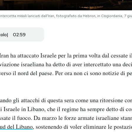
e intercetta missili lanciati dall'Iran, fotografato da Hebron, in Cisgiordania
colo
02:59
ran ha attaccato Israele per la prima volta dal cessate 
aviazione israeliana ha detto di aver intercettato una dec
 verso il nord del paese. Per ora non ci sono notizie di p
tando gli attacchi di questa sera come una ritorsione con
Israele in Libano, che il regime ha sempre detto di co
ssate il fuoco. Da marzo le forze armate israeliane sta
ud del Libano
, sostenendo di voler eliminare le postazi