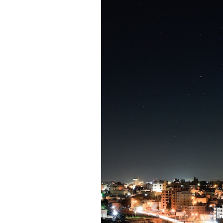
PODCAST
NEWSLETTER
I MIEI PREFERITI
SHOP
CALENDARIO
AREA PERSONALE
Area Personale
Newsletter