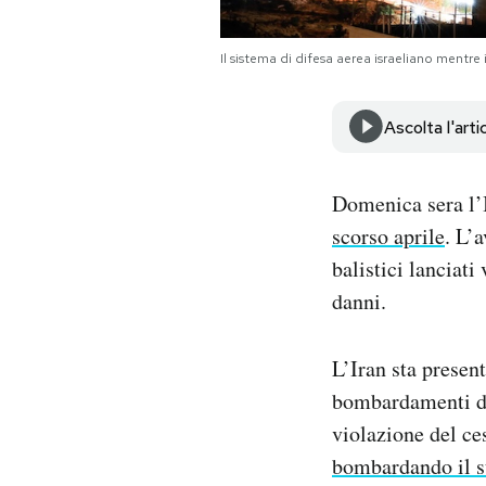
Notifiche mobile
Regala il Post
Il sistema di difesa aerea israeliano mentr
Hai bisogno di aiuto?
Esci
Ascolta l'arti
Domenica sera l’I
scorso aprile
. L’
balistici lanciati
danni.
L’Iran sta presen
bombardamenti di 
violazione del ce
bombardando il s