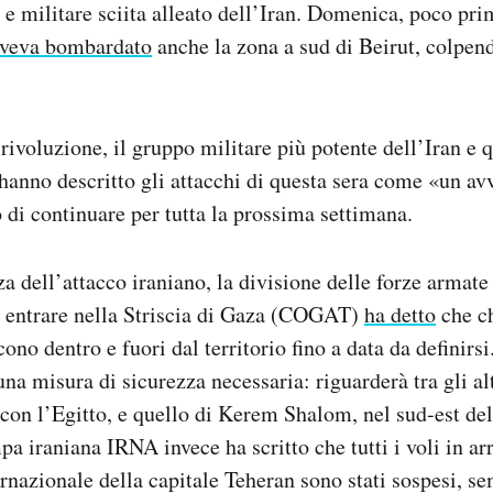
o e militare sciita alleato dell’Iran. Domenica, poco pri
aveva bombardato
anche la zona a sud di Beirut, colpend
 rivoluzione, il gruppo militare più potente dell’Iran e 
 hanno descritto gli attacchi di questa sera come «un a
di continuare per tutta la prossima settimana.
dell’attacco iraniano, la divisione delle forze armate 
ò entrare nella Striscia di Gaza (COGAT)
ha detto
che ch
ono dentro e fuori dal territorio fino a data da definir
a misura di sicurezza necessaria: riguarderà tra gli alt
 con l’Egitto, e quello di Kerem Shalom, nel sud-est dell
pa iraniana IRNA invece ha scritto che tutti i voli in ar
ernazionale della capitale Teheran sono stati sospesi, s