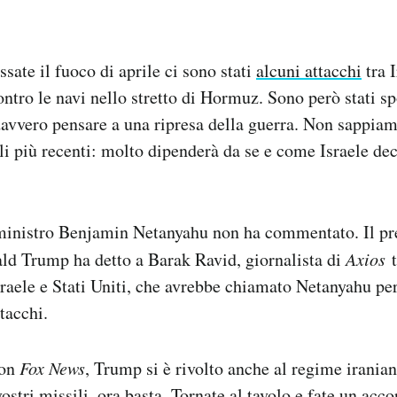
ssate il fuoco di aprile ci sono stati
alcuni attacchi
tra I
ntro le navi nello stretto di Hormuz. Sono però stati sp
avvero pensare a una ripresa della guerra. Non sappiam
lli più recenti: molto dipenderà da se e come Israele dec
 ministro Benjamin Netanyahu non ha commentato. Il pr
ld Trump ha detto a Barak Ravid, giornalista di
Axios
Israele e Stati Uniti, che avrebbe chiamato Netanyahu per
tacchi.
con
Fox News
, Trump si è rivolto anche al regime irani
ostri missili, ora basta. Tornate al tavolo e fate un ac