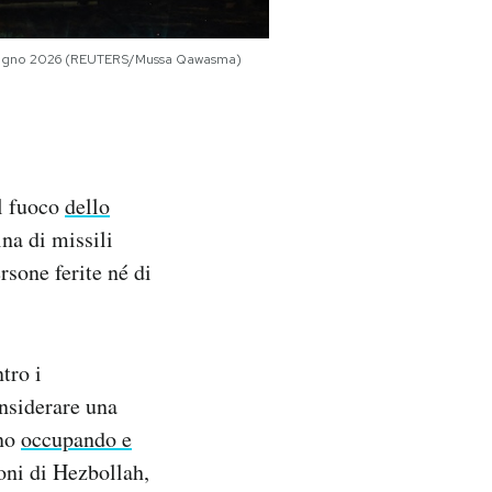
, 7 giugno 2026 (REUTERS/Mussa Qawasma)
il fuoco
dello
ina di missili
ersone ferite né di
tro i
nsiderare una
nno
occupando e
oni di Hezbollah,