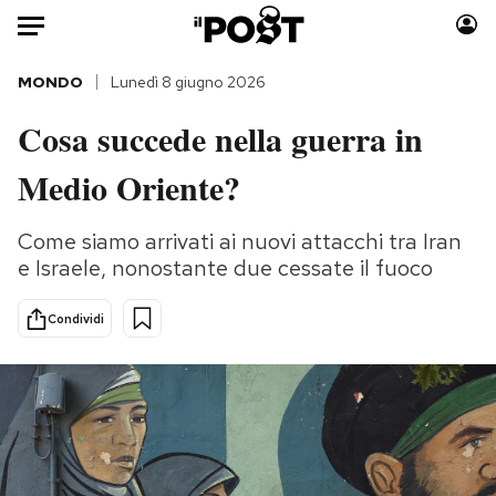
Auto
MONDO
Lunedì 8 giugno 2026
Cosa succede nella guerra in
HOME
Medio Oriente?
Italia
Moda
Mondo
Libri
Come siamo arrivati ai nuovi attacchi tra Iran
Politica
Consumismi
e Israele, nonostante due cessate il fuoco
Tecnologia
Storie/Idee
Internet
Ok Boomer!
Condividi
Scienza
Media
Cultura
Europa
Economia
Altrecose
Sport
Mondiali calcio 2026