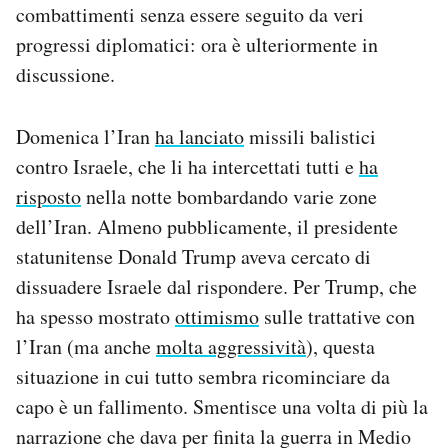
combattimenti senza essere seguito da veri
Notifiche mobile
progressi diplomatici: ora è ulteriormente in
Regala il Post
Hai bisogno di aiuto?
discussione.
Esci
Domenica l’Iran
ha lanciato
missili balistici
contro Israele, che li ha intercettati tutti e
ha
risposto
nella notte bombardando varie zone
dell’Iran. Almeno pubblicamente, il presidente
statunitense Donald Trump aveva cercato di
dissuadere Israele dal rispondere. Per Trump, che
ha spesso mostrato
ottimismo
sulle trattative con
l’Iran (ma anche
molta aggressività
), questa
situazione in cui tutto sembra ricominciare da
capo è un fallimento. Smentisce una volta di più la
narrazione che dava per finita la guerra in Medio