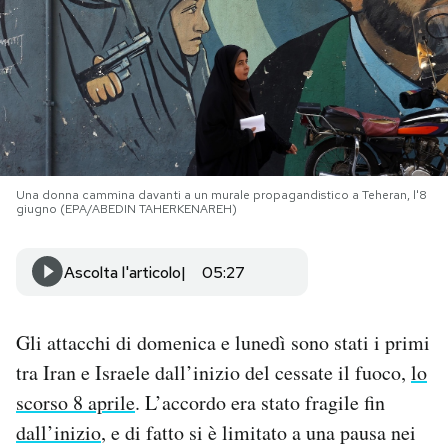
PODCAST
NEWSLETTER
I MIEI PREFERITI
Una donna cammina davanti a un murale propagandistico a Teheran, l'8
giugno (EPA/ABEDIN TAHERKENAREH)
SHOP
Ascolta l'articolo
05:27
CALENDARIO
Gli attacchi di domenica e lunedì sono stati i primi
AREA PERSONALE
tra Iran e Israele dall’inizio del cessate il fuoco,
lo
scorso 8 aprile
. L’accordo era stato fragile fin
Area Personale
dall’inizio
, e di fatto si è limitato a una pausa nei
Newsletter