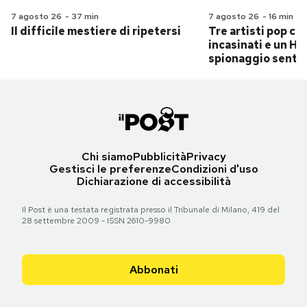
7 agosto 26
-
37 min
7 agosto 26
-
16 min
Il difficile mestiere di ripetersi
Tre artisti pop ch
incasinati e un Hit
spionaggio senti
Chi siamo
Pubblicità
Privacy
Gestisci le preferenze
Condizioni d'uso
Dichiarazione di accessibilità
Il Post è una testata registrata presso il Tribunale di Milano, 419 del
28 settembre 2009 - ISSN 2610-9980
Abbonati