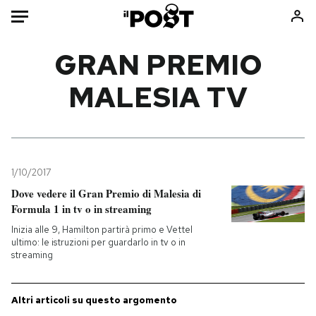
Auto
GRAN PREMIO
MALESIA TV
HOME
Italia
Moda
Mondo
Libri
Politica
Consumismi
1/10/2017
Tecnologia
Storie/Idee
Dove vedere il Gran Premio di Malesia di
Internet
Ok Boomer!
Formula 1 in tv o in streaming
Scienza
Media
Inizia alle 9, Hamilton partirà primo e Vettel
Cultura
Europa
ultimo: le istruzioni per guardarlo in tv o in
streaming
Economia
Altrecose
Sport
Mondiali calcio 2026
Altri articoli su questo argomento