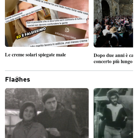
Le creme solari spiegate male
Dopo due anni è camb
concerto più lungo d
Fla
hes