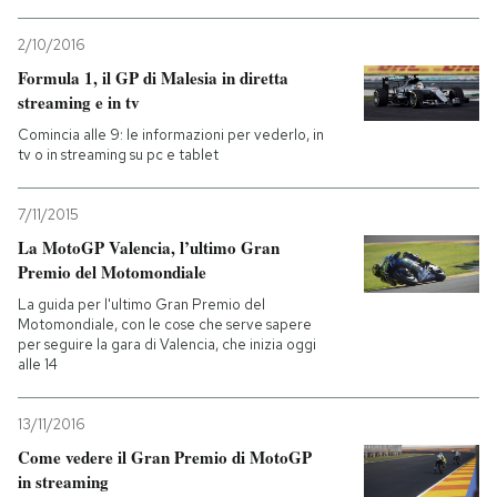
PODCAST
2/10/2016
Formula 1, il GP di Malesia in diretta
streaming e in tv
NEWSLETTER
Comincia alle 9: le informazioni per vederlo, in
tv o in streaming su pc e tablet
I MIEI PREFERITI
7/11/2015
La MotoGP Valencia, l’ultimo Gran
SHOP
Premio del Motomondiale
La guida per l'ultimo Gran Premio del
Motomondiale, con le cose che serve sapere
CALENDARIO
per seguire la gara di Valencia, che inizia oggi
alle 14
AREA PERSONALE
13/11/2016
Come vedere il Gran Premio di MotoGP
Entra
in streaming