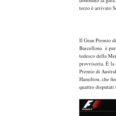
dominato la gara
Notifiche mobile
terzo è arrivato S
Regala il Post
Hai bisogno di aiuto?
Esci
Il Gran Premio d
Barcellona è part
tedesco della Mer
provvisoria. È la
Premio di Austral
Hamilton, che fin
quattro disputati 