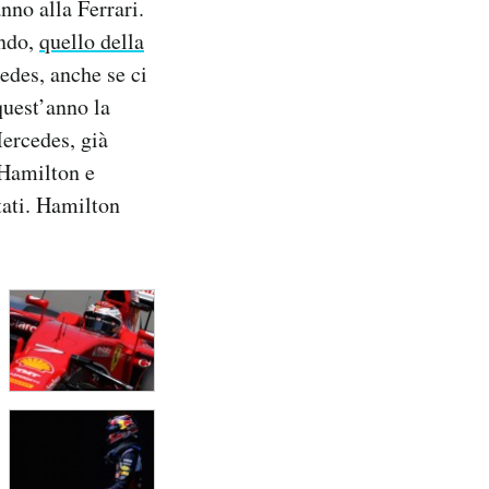
nno alla Ferrari.
ondo,
quello della
edes, anche se ci
quest’anno la
ercedes, già
 Hamilton e
tati. Hamilton