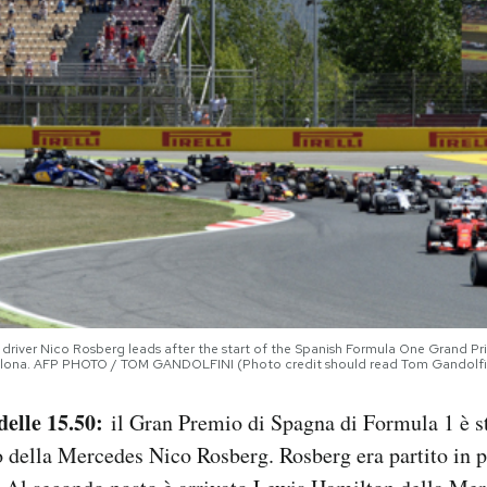
iver Nico Rosberg leads after the start of the Spanish Formula One Grand Prix
rcelona. AFP PHOTO / TOM GANDOLFINI (Photo credit should read Tom Gandolf
elle 15.50:
il Gran Premio di Spagna di Formula 1 è st
o della Mercedes Nico Rosberg. Rosberg era partito in p