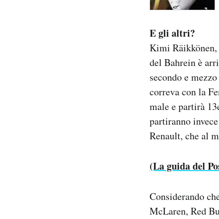
E gli altri?
Kimi Räikkönen, i
del Bahrein è arr
secondo e mezzo 
correva con la Fer
male e partirà 13
partiranno invece
Renault, che al m
(La guida del Po
Considerando che n
McLaren, Red Bul