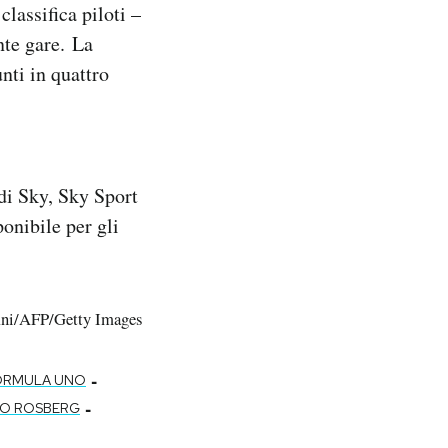
lassifica piloti –
nte gare. La
nti in quattro
di Sky, Sky Sport
onibile per gli
ini/AFP/Getty Images
-
ORMULA UNO
-
CO ROSBERG