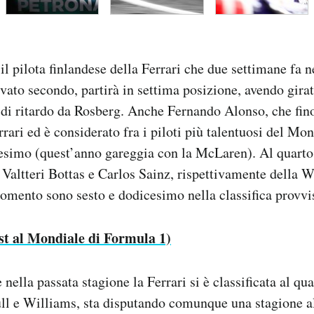
l pilota finlandese della Ferrari che due settimane fa 
ivato secondo, partirà in settima posizione, avendo gira
di ritardo da Rosberg. Anche Fernando Alonso, che fino
rari ed è considerato fra i piloti più talentuosi del Mon
esimo (quest’anno gareggia con la McLaren). Al quarto
 Valtteri Bottas e Carlos Sainz, rispettivamente della W
omento sono sesto e dodicesimo nella classifica provvis
st al Mondiale di Formula 1)
ella passata stagione la Ferrari si è classificata al qua
l e Williams, sta disputando comunque una stagione al