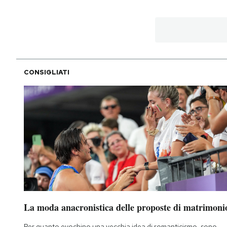
CONSIGLIATI
La moda anacronistica delle proposte di matrimoni
Per quanto evochino una vecchia idea di romanticismo, sono