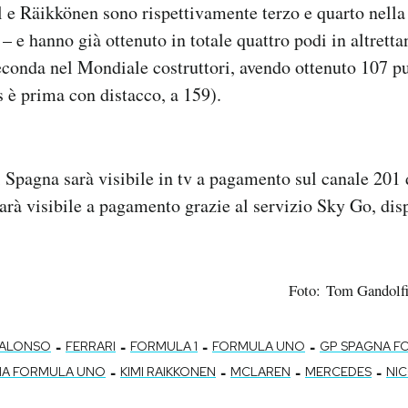
l e Räikkönen sono rispettivamente terzo e quarto nella c
– e hanno già ottenuto in totale quattro podi in altretta
econda nel Mondiale costruttori, avendo ottenuto 107 pu
 è prima con distacco, a 159).
 Spagna sarà visibile in tv a pagamento sul canale 201 
sarà visibile a pagamento grazie al servizio Sky Go, disp
Foto: Tom Gandolf
-
-
-
-
 ALONSO
FERRARI
FORMULA 1
FORMULA UNO
GP SPAGNA F
-
-
-
-
NA FORMULA UNO
KIMI RAIKKONEN
MCLAREN
MERCEDES
NI