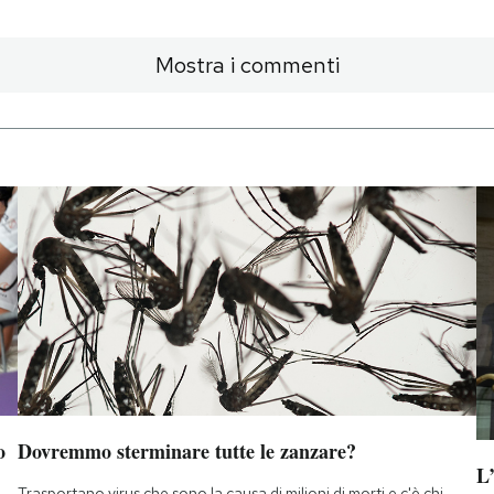
Mostra i commenti
o
Dovremmo sterminare tutte le zanzare?
L
Trasportano virus che sono la causa di milioni di morti e c'è chi