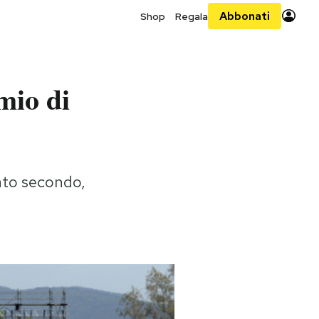
Abbonati
Shop
Regala
mio di
vato secondo,