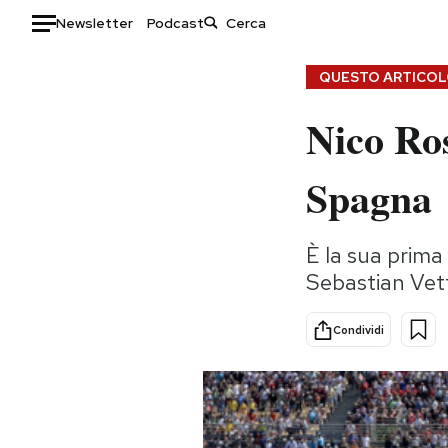
Newsletter
Podcast
Auto
QUESTO ARTICOLO
Nico Ros
HOME
Italia
Moda
Spagna
Mondo
Libri
Politica
Consumismi
È la sua prima
Tecnologia
Storie/Idee
Sebastian Vett
Internet
Ok Boomer!
Scienza
Media
Condividi
Cultura
Europa
Economia
Altrecose
Sport
Mondiali calcio 2026