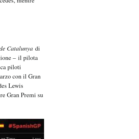
rcedes, mentre
 de Catalunya
di
ione – il pilota
ca piloti
marzo con il Gran
edes Lewis
 tre Gran Premi su