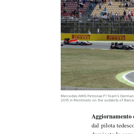
PODCAST
NEWSLETTER
I MIEI PREFERITI
SHOP
CALENDARIO
Mercedes AMG Petronas F1 Team's German dr
2015 in Montmelo on the outskirts of Ba
AREA PERSONALE
Aggiornamento d
Area Personale
dal pilota tedesc
Newsletter