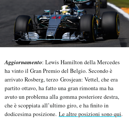
PODCAST
NEWSLETTER
I MIEI PREFERITI
Aggiornamento
: Lewis Hamilton della Mercedes
SHOP
ha vinto il Gran Premio del Belgio. Secondo è
arrivato Rosberg, terzo Grosjean: Vettel, che era
partito ottavo, ha fatto una gran rimonta ma ha
CALENDARIO
avuto un problema alla gomma posteriore destra,
che è scoppiata all’ultimo giro, e ha finito in
AREA PERSONALE
dodicesima posizione.
Le altre posizioni sono qui
.
Area Personale
Newsletter