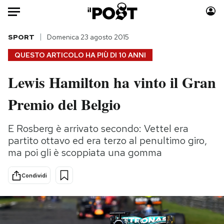
Auto
SPORT
Domenica 23 agosto 2015
QUESTO ARTICOLO HA PIÙ DI
10 ANNI
HOME
Lewis Hamilton ha vinto il Gran
Italia
Moda
Premio del Belgio
Mondo
Libri
Politica
Consumismi
E Rosberg è arrivato secondo: Vettel era
Tecnologia
Storie/Idee
partito ottavo ed era terzo al penultimo giro,
Internet
Ok Boomer!
ma poi gli è scoppiata una gomma
Scienza
Media
Cultura
Europa
Condividi
Economia
Altrecose
Sport
Mondiali calcio 2026