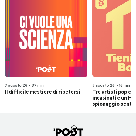
7 agosto 26
-
37 min
7 agosto 26
-
16 min
Il difficile mestiere di ripetersi
Tre artisti pop ch
incasinati e un Hit
spionaggio senti