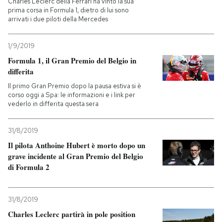
Charles Leclerc della Ferrari ha vinto la sua
prima corsa in Formula 1, dietro di lui sono
arrivati i due piloti della Mercedes
PODCAST
1/9/2019
NEWSLETTER
Formula 1, il Gran Premio del Belgio in
differita
I MIEI PREFERITI
Il primo Gran Premio dopo la pausa estiva si è
corso oggi a Spa: le informazioni e i link per
vederlo in differita questa sera
SHOP
31/8/2019
Il pilota Anthoine Hubert è morto dopo un
CALENDARIO
grave incidente al Gran Premio del Belgio
di Formula 2
AREA PERSONALE
31/8/2019
Entra
Charles Leclerc partirà in pole position