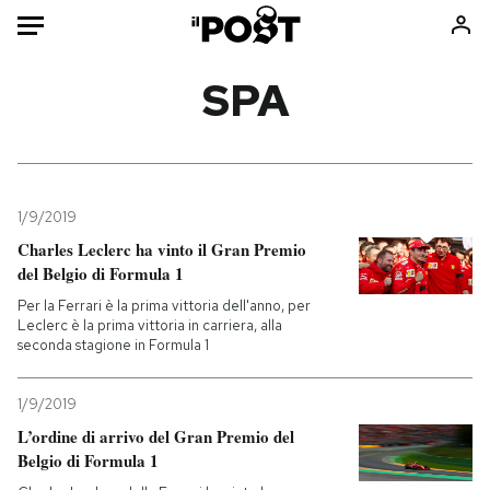
Auto
SPA
HOME
Italia
Moda
Mondo
Libri
1/9/2019
Politica
Consumismi
Charles Leclerc ha vinto il Gran Premio
del Belgio di Formula 1
Tecnologia
Storie/Idee
Per la Ferrari è la prima vittoria dell'anno, per
Internet
Ok Boomer!
Leclerc è la prima vittoria in carriera, alla
Scienza
Media
seconda stagione in Formula 1
Cultura
Europa
Economia
Altrecose
1/9/2019
L’ordine di arrivo del Gran Premio del
Sport
Mondiali calcio 2026
Belgio di Formula 1