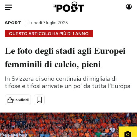
Auto
SPORT
Lunedì 7 luglio 2025
QUESTO ARTICOLO HA PIÙ DI
1 ANNO
HOME
Le foto degli stadi agli Europei
Italia
Moda
femminili di calcio, pieni
Mondo
Libri
Politica
Consumismi
In Svizzera ci sono centinaia di migliaia di
Tecnologia
Storie/Idee
tifose e tifosi arrivate un po' da tutta l'Europa
Internet
Ok Boomer!
Scienza
Media
Condividi
Cultura
Europa
Economia
Altrecose
Sport
Mondiali calcio 2026