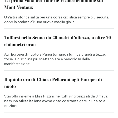
La prima volta del Tour de France femminile sul
Mont Ventoux
Un'altra storica salita per una corsa ciclistica sempre più seguita;
dopo la scalata c'è una nuova maglia gialla
Tuffarsi nella Senna da 20 metri d’altezza, a oltre 70
chilometri orari
Agli Europei di nuoto a Parigi tornano i tuffi da grandi altezze,
forse la disciplina più spettacolare e pericolosa della
manifestazione
Il quinto oro di Chiara Pellacani agli Europei di
nuoto
Stavolta insieme a Elisa Pizzini, nei tuffi sincronizzati da 3 metri:
nessuna atleta italiana aveva vinto così tante gare in una sola
edizione