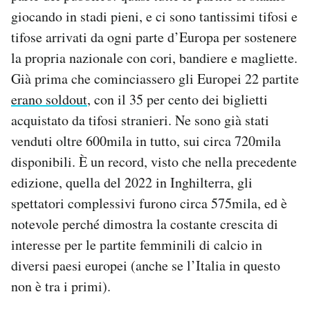
Notifiche mobile
giocando in stadi pieni, e ci sono tantissimi tifosi e
Regala il Post
tifose arrivati da ogni parte d’Europa per sostenere
Hai bisogno di aiuto?
la propria nazionale con cori, bandiere e magliette.
Esci
Già prima che cominciassero gli Europei 22 partite
erano soldout
, con il 35 per cento dei biglietti
acquistato da tifosi stranieri. Ne sono già stati
venduti oltre 600mila in tutto, sui circa 720mila
disponibili. È un record, visto che nella precedente
edizione, quella del 2022 in Inghilterra, gli
spettatori complessivi furono circa 575mila, ed è
notevole perché dimostra la costante crescita di
interesse per le partite femminili di calcio in
diversi paesi europei (anche se l’Italia in questo
non è tra i primi).