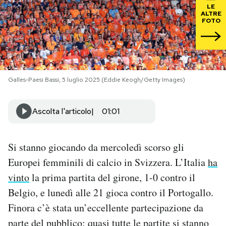
LE
ALTRE
PODCAST
FOTO
NEWSLETTER
Galles-Paesi Bassi, 5 luglio 2025 (Eddie Keogh/Getty Images)
I MIEI PREFERITI
Ascolta l'articolo
01:01
SHOP
Si stanno giocando da mercoledì scorso gli
CALENDARIO
Europei femminili di calcio in Svizzera. L’Italia
ha
vinto
la prima partita del girone, 1-0 contro il
AREA PERSONALE
Belgio, e lunedì alle 21 gioca contro il Portogallo.
Finora c’è stata un’eccellente partecipazione da
Area Personale
parte del pubblico: quasi tutte le partite si stanno
Newsletter