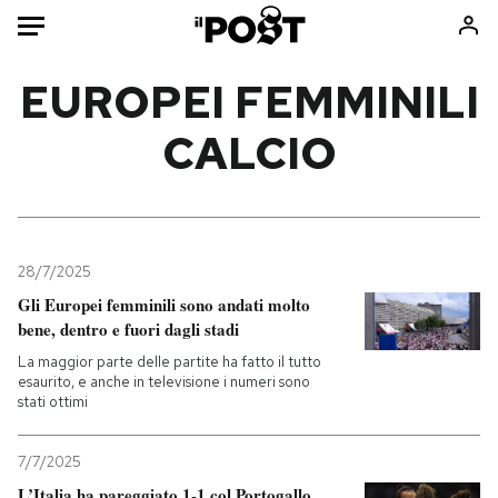
Auto
EUROPEI FEMMINILI
CALCIO
HOME
Italia
Moda
Mondo
Libri
Politica
Consumismi
28/7/2025
Tecnologia
Storie/Idee
Gli Europei femminili sono andati molto
Internet
Ok Boomer!
bene, dentro e fuori dagli stadi
Scienza
Media
La maggior parte delle partite ha fatto il tutto
Cultura
Europa
esaurito, e anche in televisione i numeri sono
stati ottimi
Economia
Altrecose
Sport
Mondiali calcio 2026
7/7/2025
L’Italia ha pareggiato 1-1 col Portogallo