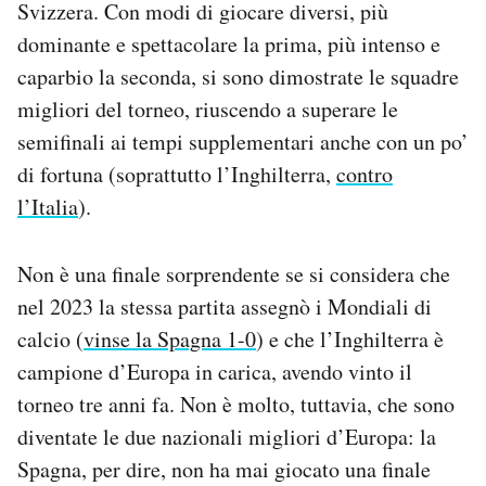
Svizzera. Con modi di giocare diversi, più
Notifiche mobile
dominante e spettacolare la prima, più intenso e
Regala il Post
caparbio la seconda, si sono dimostrate le squadre
Hai bisogno di aiuto?
Esci
migliori del torneo, riuscendo a superare le
semifinali ai tempi supplementari anche con un po’
di fortuna (soprattutto l’Inghilterra,
contro
l’Italia
).
Non è una finale sorprendente se si considera che
nel 2023 la stessa partita assegnò i Mondiali di
calcio (
vinse la Spagna 1-0
) e che l’Inghilterra è
campione d’Europa in carica, avendo vinto il
torneo tre anni fa. Non è molto, tuttavia, che sono
diventate le due nazionali migliori d’Europa: la
Spagna, per dire, non ha mai giocato una finale