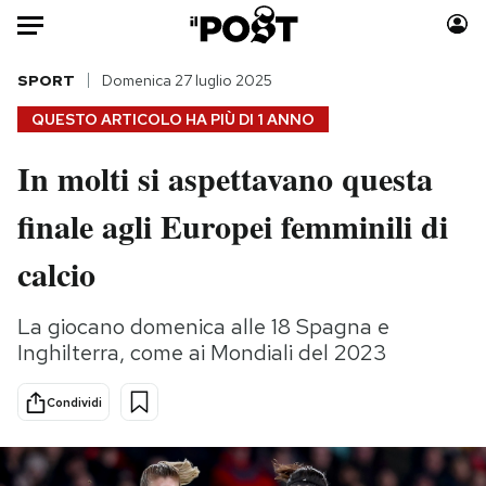
Auto
SPORT
Domenica 27 luglio 2025
QUESTO ARTICOLO HA PIÙ DI
1 ANNO
HOME
In molti si aspettavano questa
Italia
Moda
finale agli Europei femminili di
Mondo
Libri
Politica
Consumismi
calcio
Tecnologia
Storie/Idee
Internet
Ok Boomer!
La giocano domenica alle 18 Spagna e
Scienza
Media
Inghilterra, come ai Mondiali del 2023
Cultura
Europa
Economia
Altrecose
Condividi
Sport
Mondiali calcio 2026