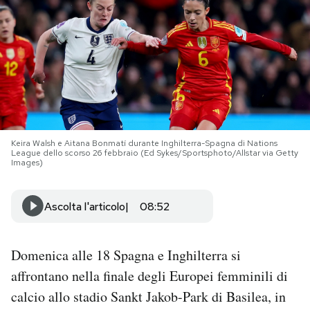
PODCAST
NEWSLETTER
I MIEI PREFERITI
Keira Walsh e Aitana Bonmatí durante Inghilterra-Spagna di Nations
League dello scorso 26 febbraio (Ed Sykes/Sportsphoto/Allstar via Getty
Images)
SHOP
Ascolta l'articolo
08:52
CALENDARIO
Domenica alle 18 Spagna e Inghilterra si
AREA PERSONALE
affrontano nella finale degli Europei femminili di
Area Personale
calcio allo stadio Sankt Jakob-Park di Basilea, in
Newsletter