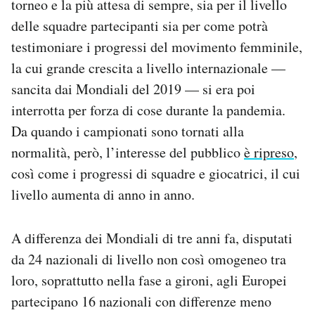
torneo e la più attesa di sempre, sia per il livello
Notifiche mobile
delle squadre partecipanti sia per come potrà
Regala il Post
testimoniare i progressi del movimento femminile,
Hai bisogno di aiuto?
la cui grande crescita a livello internazionale —
Esci
sancita dai Mondiali del 2019 — si era poi
interrotta per forza di cose durante la pandemia.
Da quando i campionati sono tornati alla
normalità, però, l’interesse del pubblico
è ripreso
,
così come i progressi di squadre e giocatrici, il cui
livello aumenta di anno in anno.
A differenza dei Mondiali di tre anni fa, disputati
da 24 nazionali di livello non così omogeneo tra
loro, soprattutto nella fase a gironi, agli Europei
partecipano 16 nazionali con differenze meno