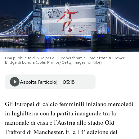
PODCAST
NEWSLETTER
I MIEI PREFERITI
Una pubblicità di Nike per gli Europei femminili proiettata sul Tower
Bridge di Londra (John Phillips/Getty Images for Nike)
SHOP
Ascolta l'articolo
05:18
CALENDARIO
Gli Europei di calcio femminili iniziano mercoledì
in Inghilterra con la partita inaugurale tra la
AREA PERSONALE
nazionale di casa e l’Austria allo stadio Old
Area Personale
Trafford di Manchester. È la 13ª edizione del
Newsletter