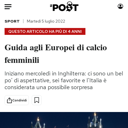
Auto
SPORT
Martedì 5 luglio 2022
QUESTO ARTICOLO HA PIÙ DI
4 ANNI
HOME
Guida agli Europei di calcio
Italia
Moda
femminili
Mondo
Libri
Politica
Consumismi
Iniziano mercoledì in Inghilterra: ci sono un bel
Tecnologia
Storie/Idee
po' di aspettative, sei favorite e l'Italia è
Internet
Ok Boomer!
considerata una possibile sorpresa
Scienza
Media
Cultura
Europa
Condividi
Economia
Altrecose
Sport
Mondiali calcio 2026