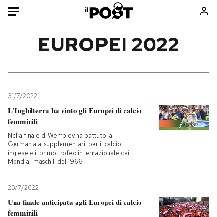
Auto
EUROPEI 2022
HOME
Italia
Moda
Mondo
Libri
31/7/2022
Politica
Consumismi
L’Inghilterra ha vinto gli Europei di calcio
femminili
Tecnologia
Storie/Idee
Nella finale di Wembley ha battuto la
Internet
Ok Boomer!
Germania ai supplementari: per il calcio
Scienza
Media
inglese è il primo trofeo internazionale dai
Mondiali maschili del 1966
Cultura
Europa
Economia
Altrecose
23/7/2022
Sport
Mondiali calcio 2026
Una finale anticipata agli Europei di calcio
femminili