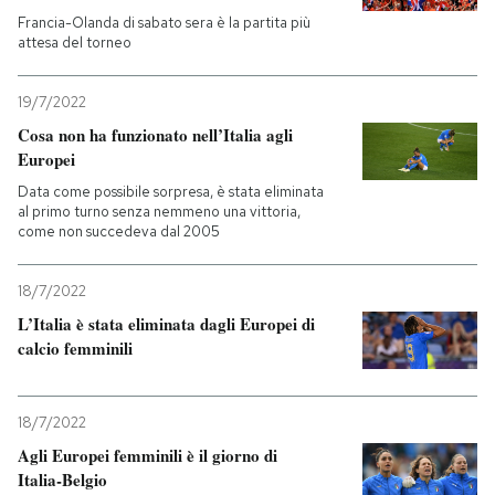
Francia-Olanda di sabato sera è la partita più
attesa del torneo
PODCAST
19/7/2022
NEWSLETTER
Cosa non ha funzionato nell’Italia agli
Europei
I MIEI PREFERITI
Data come possibile sorpresa, è stata eliminata
al primo turno senza nemmeno una vittoria,
come non succedeva dal 2005
SHOP
18/7/2022
L’Italia è stata eliminata dagli Europei di
CALENDARIO
calcio femminili
AREA PERSONALE
18/7/2022
Agli Europei femminili è il giorno di
Entra
Italia-Belgio