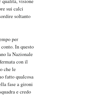
r qualità, visione
re sui calci
sordire soltanto
 tempo per
 conto. In questo
vano la Nazionale
fermata con il
o che le
mo fatto qualcosa
lla fase a gironi
 squadra e credo