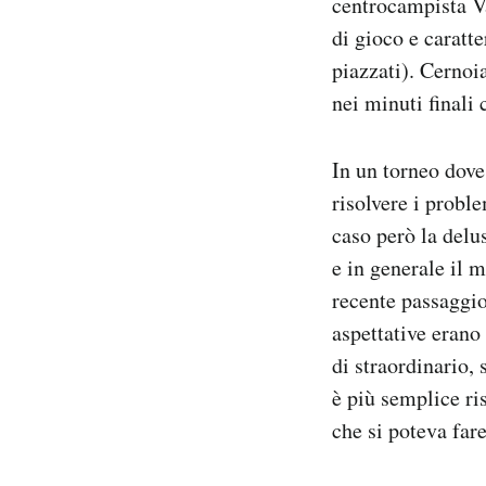
centrocampista Val
di gioco e caratt
piazzati). Cernoi
nei minuti finali 
In un torneo dove
risolvere i probl
caso però la delu
e in generale il 
recente passaggi
aspettative erano
di straordinario, 
è più semplice ri
che si poteva far