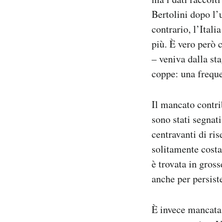
Bertolini dopo l’
contrario, l’Itali
più. È vero però c
– veniva dalla st
coppe: una freque
Il mancato contrib
sono stati segnat
centravanti di ri
solitamente cost
è trovata in gross
anche per persiste
È invece mancata 