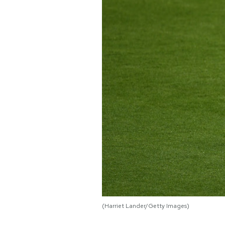
PODCAST
NEWSLETTER
I MIEI PREFERITI
SHOP
CALENDARIO
AREA PERSONALE
(Harriet Lander/Getty Images)
Area Personale
Newsletter