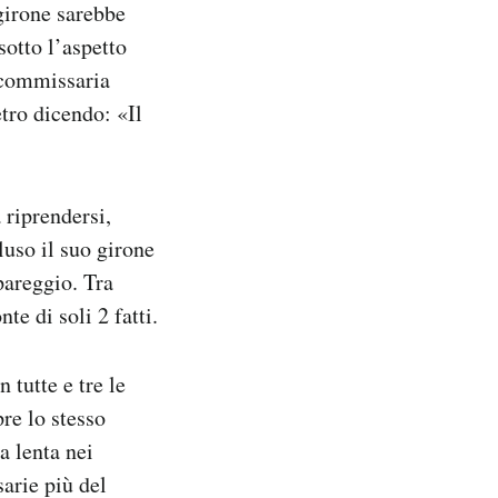
girone sarebbe
sotto l’aspetto
a commissaria
etro dicendo: «Il
a riprendersi,
uso il suo girone
pareggio. Tra
te di soli 2 fatti.
tutte e tre le
pre lo stesso
a lenta nei
arie più del