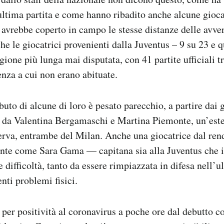
ultima partita e come hanno ribadito anche alcune giocat
a avrebbe coperto in campo le stesse distanze delle avver
he le giocatrici provenienti dalla Juventus – 9 su 23 e qu
agione più lunga mai disputata, con 41 partite ufficiali 
nza a cui non erano abituate.
uto di alcune di loro è pesato parecchio, a partire dai g
i da Valentina Bergamaschi e Martina Piemonte, un’est
serva, entrambe del Milan. Anche una giocatrice dal re
ante come Sara Gama — capitana sia alla Juventus che 
e difficoltà, tanto da essere rimpiazzata in difesa nell’u
nti problemi fisici.
per positività al coronavirus a poche ore dal debutto co