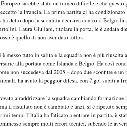
uropeo sarebbe stato un torneo difficile e che questo 
 eccetto la Francia. La prima partita ci ha condizionato 
à» ha detto dopo la sconfitta decisiva contro il Belgio l
tolini. Laura Giuliani, titolare in porta, le è andata di
sso è quello di non aver dato tutto».
i è messo tutto in salita e la squadra non è più riuscita 
rsarie alla portata come
Islanda
e Belgio. Ha così concl
come non succedeva dal 2005 – dopo due sconfitte e un 
ionali, ha avuto la peggior difesa, con 7 gol subiti a fron
rovato a raddrizzare la squadra cambiando formazione in 
 ma il risultato non è cambiato e anzi, si è ripetuto sem
mi tempi l’Italia ha faticato a entrare in partita, è stat
ommesso sempre molti errori tecnici, subendo le avvers