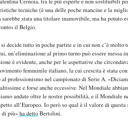
entina Cernoia, tra le più esperte e non sostituibili pe
eristiche tecniche (è una delle poche mancine e la miglio
a sarebbe stata una titolare inamovibile, ma ha potuto e
contro il Belgio.
 si decide tutto in poche partite e in cui non c’è molto
emi, un’eliminazione al primo turno può essere messa in
sione è evidente, anche per le aspettative che circonda
movimento femminile italiano, la cui crescita è stata con
o al professionismo nel campionato di Serie A. «Diciam
 altissime e forse anche eccessive. Nel Mondiale abbia
siamo andate oltre le nostre possibilità, e il Mondiale ne
spetto all’Europeo. Io però so qual è il valore di questa
e di più»
ha detto
Bertolini.