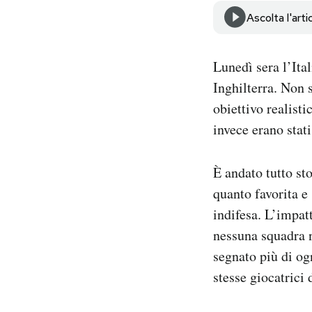
Notifiche mobile
Ascolta l'arti
Regala il Post
Hai bisogno di aiuto?
Lunedì sera l’Ita
Esci
Inghilterra. Non 
obiettivo realisti
invece erano stati
È andato tutto sto
quanto favorita e 
indifesa. L’impat
nessuna squadra n
segnato più di og
stesse giocatrici