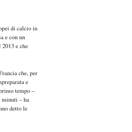
pei di calcio in
sa e con un
al 2013 e che
 Francia che, per
impreparata e
primo tempo –
5 minuti – ha
nno detto le