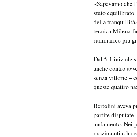
«Sapevamo che l’E
stato equilibrato,
della tranquillit
tecnica Milena Ber
rammarico più gro
Dal 5-1 iniziale s
anche contro avve
senza vittorie – 
queste quattro naz
Bertolini aveva p
partite disputate,
andamento. Nei pri
movimenti e ha c