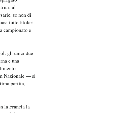
rici: al
sarie, se non di
asi tutte titolari
tra campionato e
ol: gli unici due
erna e una
ndimento
in Nazionale — si
ltima partita,
n la Francia la