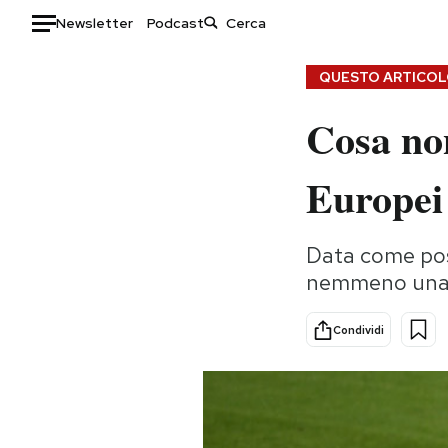
Newsletter
Podcast
Auto
QUESTO ARTICOLO
Cosa non
HOME
Italia
Moda
Europei
Mondo
Libri
Politica
Consumismi
Data come poss
Tecnologia
Storie/Idee
nemmeno una v
Internet
Ok Boomer!
Scienza
Media
Condividi
Cultura
Europa
Economia
Altrecose
Sport
Mondiali calcio 2026