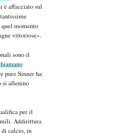
i è affacciato sul
 tantissime
o quel momento
agne vittoriose».
nali sono il
chiamano
ve pure Sinner ha
 si allenino
alifica per il
mili. Addirittura
 di calcio, in