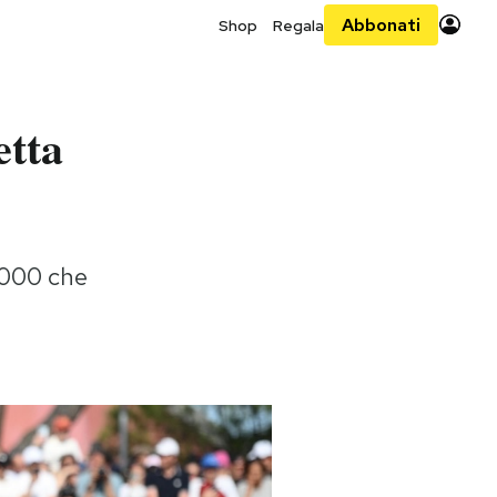
Abbonati
Shop
Regala
etta
1000 che