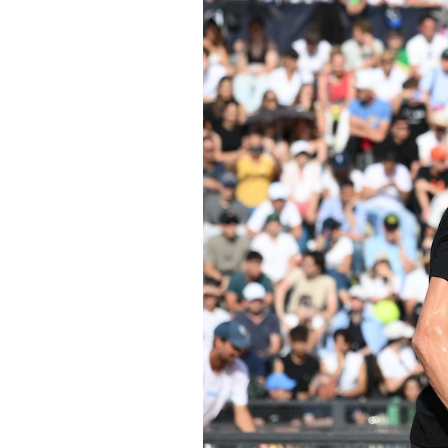
PODCAST
NEWSLETTER
I MIEI PREFERITI
SHOP
CALENDARIO
AREA PERSONALE
Area Personale
Newsletter