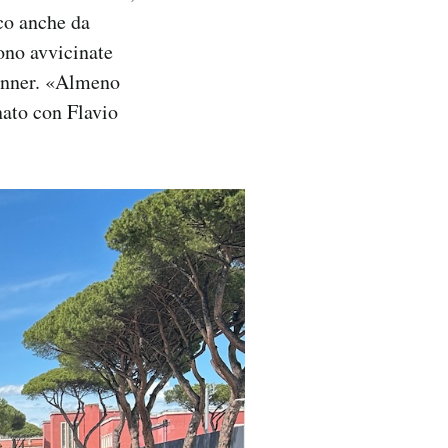
ico anche da
sono avvicinate
 Sinner. «Almeno
nato con Flavio