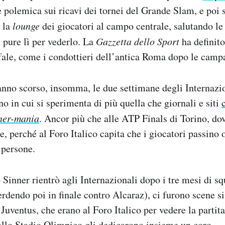
 polemica sui ricavi dei tornei del Grande Slam, e poi s
 la
lounge
dei giocatori al campo centrale, salutando le
 pure lì per vederlo. La
Gazzetta dello Sport
ha definit
fale, come i condottieri dell’antica Roma dopo le camp
nno scorso, insomma, le due settimane degli Internazio
 in cui si sperimenta di più quella che giornali e siti
ner-mania
. Ancor più che alle ATP Finals di Torino, do
e, perché al Foro Italico capita che i giocatori passino o
 persone.
Sinner rientrò agli Internazionali dopo i tre mesi di squ
rdendo poi in finale contro Alcaraz), ci furono scene si
e Juventus, che erano al Foro Italico per vedere la partita
allo Stadio Olimpico gli dedicarono insieme un coro.