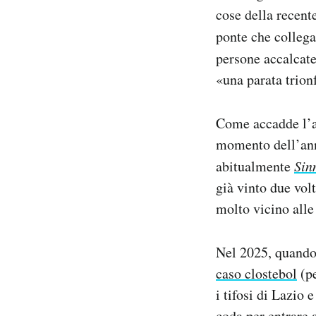
cose della recente
ponte che collega
persone accalcate
«una parata trion
Come accadde l’a
momento dell’anno
abitualmente
Sin
già vinto due volt
molto vicino alle
Nel 2025, quando 
caso clostebol
(pe
i tifosi di Lazio 
coda per entrare 