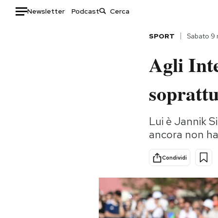
Newsletter
Podcast
Auto
SPORT
Sabato 9
Agli Int
HOME
Italia
Moda
soprattu
Mondo
Libri
Politica
Consumismi
Lui è Jannik S
Tecnologia
Storie/Idee
ancora non ha
Internet
Ok Boomer!
Scienza
Media
Condividi
Cultura
Europa
Economia
Altrecose
Sport
Mondiali calcio 2026