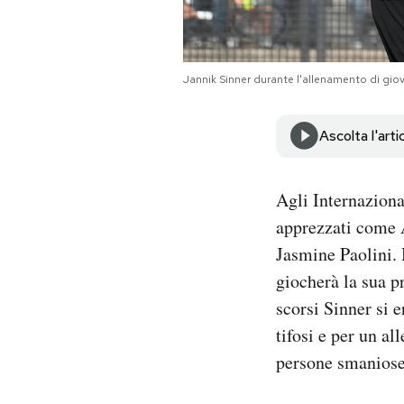
Notifiche mobile
Regala il Post
Hai bisogno di aiuto?
Jannik Sinner durante l'allenamento di gi
Esci
Ascolta l'arti
Agli Internazional
apprezzati come A
Jasmine Paolini. 
giocherà la sua p
scorsi Sinner si e
tifosi e per un a
persone smaniose 