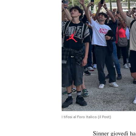
I tifosi al Foro Italico (il Post)
Sinner giovedì h