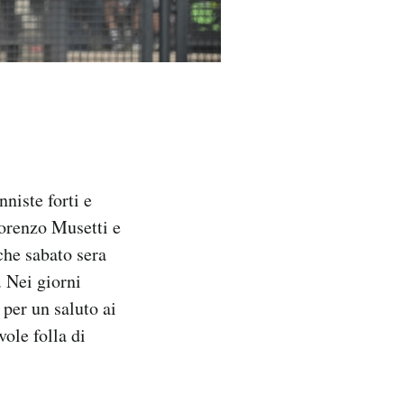
niste forti e
Lorenzo Musetti e
che sabato sera
. Nei giorni
 per un saluto ai
ole folla di