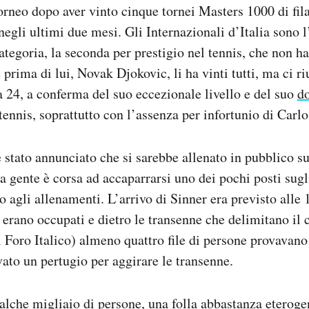
torneo dopo aver vinto cinque tornei Masters 1000 di fila
 negli ultimi due mesi. Gli Internazionali d’Italia sono 
ategoria, la seconda per prestigio nel tennis, che non h
prima di lui, Novak Djokovic, li ha vinti tutti, ma ci ri
a 24, a conferma del suo eccezionale livello e del suo
d
tennis, soprattutto con l’assenza per infortunio di Carl
 stato annunciato che si sarebbe allenato in pubblico s
la gente è corsa ad accaparrarsi uno dei pochi posti sugli
o agli allenamenti. L’arrivo di Sinner era previsto alle 
ti erano occupati e dietro le transenne che delimitano il
el Foro Italico) almeno quattro file di persone provavano 
ato un pertugio per aggirare le transenne.
ualche migliaio di persone, una folla abbastanza eteroge