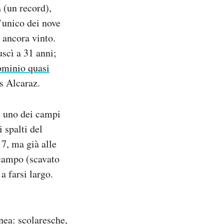
 (un record),
l’unico dei nove
a ancora vinto.
uscì a 31 anni;
ominio quasi
os Alcaraz.
u uno dei campi
 spalti del
17, ma già alle
 campo (scavato
a farsi largo.
nea: scolaresche,