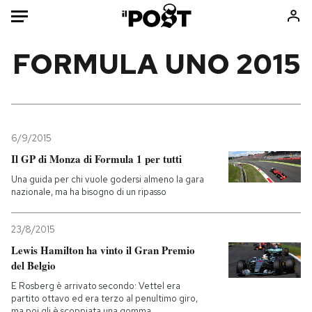
Auto
FORMULA UNO 2015
HOME
Italia
Moda
Mondo
Libri
6/9/2015
Politica
Consumismi
Il GP di Monza di Formula 1 per tutti
Tecnologia
Storie/Idee
Una guida per chi vuole godersi almeno la gara
nazionale, ma ha bisogno di un ripasso
Internet
Ok Boomer!
Scienza
Media
23/8/2015
Cultura
Europa
Lewis Hamilton ha vinto il Gran Premio
Economia
Altrecose
del Belgio
Sport
Mondiali calcio 2026
E Rosberg è arrivato secondo: Vettel era
partito ottavo ed era terzo al penultimo giro,
ma poi gli è scoppiata una gomma