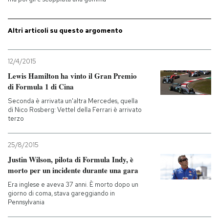
PODCAST
Altri articoli su questo argomento
NEWSLETTER
12/4/2015
Lewis Hamilton ha vinto il Gran Premio
I MIEI PREFERITI
di Formula 1 di Cina
Seconda è arrivata un'altra Mercedes, quella
di Nico Rosberg: Vettel della Ferrari è arrivato
SHOP
terzo
25/8/2015
CALENDARIO
Justin Wilson, pilota di Formula Indy, è
morto per un incidente durante una gara
AREA PERSONALE
Era inglese e aveva 37 anni. È morto dopo un
giorno di coma, stava gareggiando in
Entra
Pennsylvania