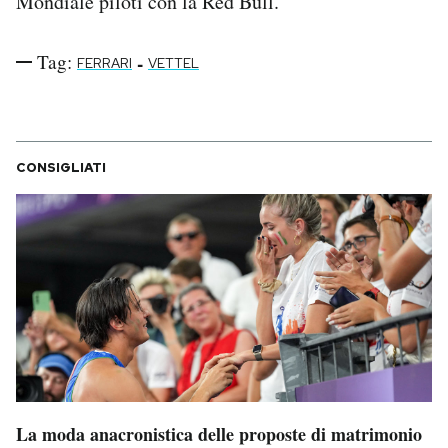
Mondiale piloti con la Red Bull.
Notifiche mobile
Regala il Post
Tag:
-
FERRARI
VETTEL
Hai bisogno di aiuto?
Esci
CONSIGLIATI
La moda anacronistica delle proposte di matrimonio