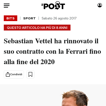
Auto
BITS
SPORT
Sabato 26 agosto 2017
QUESTO ARTICOLO HA PIÙ DI
8 ANNI
HOME
Sebastian Vettel ha rinnovato il
Italia
Moda
Mondo
Libri
suo contratto con la Ferrari fino
Politica
Consumismi
alla fine del 2020
Tecnologia
Storie/Idee
Internet
Ok Boomer!
Scienza
Media
Condividi
Cultura
Europa
Economia
Altrecose
Sport
Mondiali calcio 2026