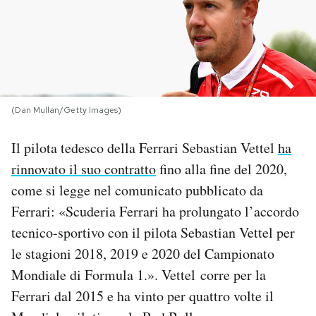
PODCAST
NEWSLETTER
(Dan Mullan/Getty Images)
I MIEI PREFERITI
Il pilota tedesco della Ferrari Sebastian Vettel
ha
rinnovato il suo contratto
fino alla fine del 2020,
SHOP
come si legge nel comunicato pubblicato da
Ferrari: «Scuderia Ferrari ha prolungato l’accordo
CALENDARIO
tecnico-sportivo con il pilota Sebastian Vettel per
le stagioni 2018, 2019 e 2020 del Campionato
AREA PERSONALE
Mondiale di Formula 1.». Vettel corre per la
Area Personale
Ferrari dal 2015 e ha vinto per quattro volte il
Newsletter