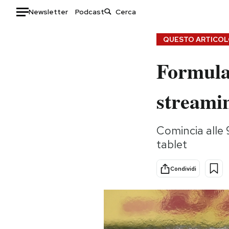
Newsletter
Podcast
Auto
QUESTO ARTICOLO
Formula 
HOME
Italia
Moda
streamin
Mondo
Libri
Politica
Consumismi
Comincia alle 9
Tecnologia
Storie/Idee
tablet
Internet
Ok Boomer!
Scienza
Media
Condividi
Cultura
Europa
Economia
Altrecose
Sport
Mondiali calcio 2026