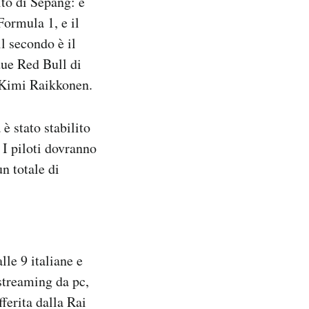
ito di Sepang: è
ormula 1, e il
l secondo è il
ue Red Bull di
e Kimi Raikkonen.
è stato stabilito
 I piloti dovranno
un totale di
le 9 italiane e
streaming da pc,
ferita dalla Rai