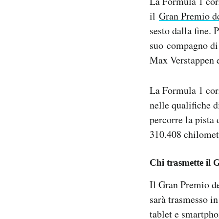
La Formula 1 corr
Notifiche mobile
il
Gran Premio de
Regala il Post
sesto dalla fine.
Hai bisogno di aiuto?
suo compagno di 
Esci
Max Verstappen e 
La Formula 1 corre
nelle qualifiche 
percorre la pista 
310.408 chilomet
Chi trasmette il 
Il Gran Premio de
sarà trasmesso in
tablet e smartpho