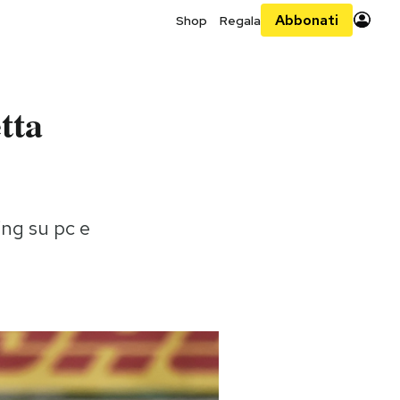
Abbonati
Shop
Regala
tta
ing su pc e