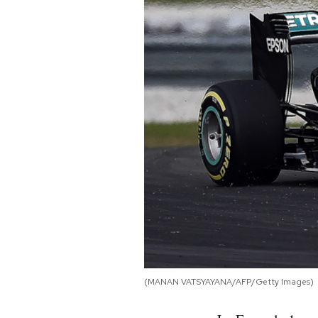
PODCAST
NEWSLETTER
I MIEI PREFERITI
SHOP
CALENDARIO
AREA PERSONALE
(MANAN VATSYAYANA/AFP/Getty Images)
Area Personale
Newsletter