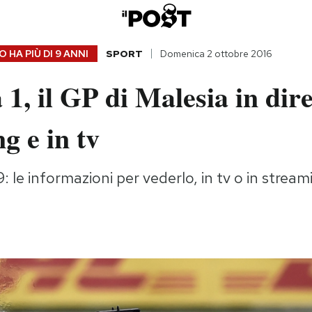
 HA PIÙ DI
9 ANNI
SPORT
Domenica 2 ottobre 2016
1, il GP di Malesia in dire
g e in tv
: le informazioni per vederlo, in tv o in stream