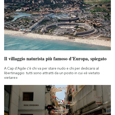
Il villaggio naturista più famoso d’Europa, spiegato
A Cap d'Agde c'è chi va per stare nudo e chi per dedicarsi al
libertinaggio: tutti sono attratti da un posto in cui «è vietato
vietare»