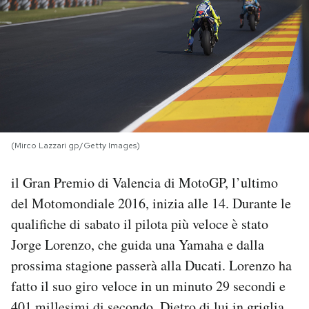
PODCAST
NEWSLETTER
I MIEI PREFERITI
(Mirco Lazzari gp/Getty Images)
SHOP
il Gran Premio di Valencia di MotoGP, l’ultimo
del Motomondiale 2016, inizia alle 14. Durante le
CALENDARIO
qualifiche di sabato il pilota più veloce è stato
Jorge Lorenzo, che guida una Yamaha e dalla
AREA PERSONALE
prossima stagione passerà alla Ducati. Lorenzo ha
fatto il suo giro veloce in un minuto 29 secondi e
Area Personale
Newsletter
401 millesimi di secondo. Dietro di lui in griglia