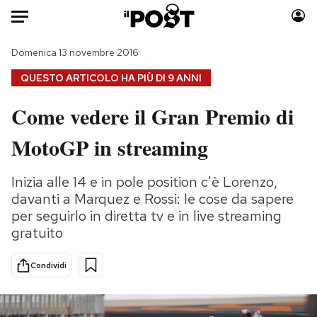
Auto
Domenica 13 novembre 2016
QUESTO ARTICOLO HA PIÙ DI
9 ANNI
HOME
Come vedere il Gran Premio di
Italia
Moda
MotoGP in streaming
Mondo
Libri
Politica
Consumismi
Inizia alle 14 e in pole position c'è Lorenzo,
Tecnologia
Storie/Idee
davanti a Marquez e Rossi: le cose da sapere
Internet
Ok Boomer!
per seguirlo in diretta tv e in live streaming
Scienza
Media
gratuito
Cultura
Europa
Economia
Altrecose
Condividi
Sport
Mondiali calcio 2026