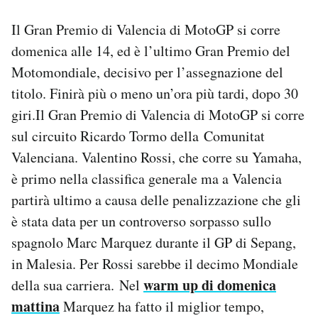
Notifiche mobile
Il Gran Premio di Valencia di MotoGP si corre
Regala il Post
domenica alle 14, ed è l’ultimo Gran Premio del
Hai bisogno di aiuto?
Esci
Motomondiale, decisivo per l’assegnazione del
titolo. Finirà più o meno un’ora più tardi, dopo 30
giri.Il Gran Premio di Valencia di MotoGP si corre
sul circuito Ricardo Tormo della Comunitat
Valenciana. Valentino Rossi, che corre su Yamaha,
è primo nella classifica generale ma a Valencia
partirà ultimo a causa delle penalizzazione che gli
è stata data per un controverso sorpasso sullo
spagnolo Marc Marquez durante il GP di Sepang,
in Malesia. Per Rossi sarebbe il decimo Mondiale
warm up di domenica
della sua carriera. Nel
mattina
Marquez ha fatto il miglior tempo,