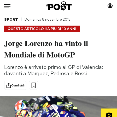
Auto
SPORT
Domenica 8 novembre 2015
QUESTO ARTICOLO HA PIÙ DI
10 ANNI
HOME
Jorge Lorenzo ha vinto il
Italia
Moda
Mondiale di MotoGP
Mondo
Libri
Politica
Consumismi
Lorenzo è arrivato primo al GP di Valencia:
Tecnologia
Storie/Idee
davanti a Marquez, Pedrosa e Rossi
Internet
Ok Boomer!
Scienza
Media
Condividi
Cultura
Europa
Economia
Altrecose
Sport
Mondiali calcio 2026