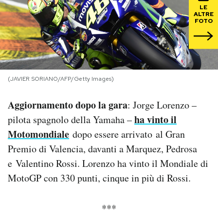
LE
ALTRE
PODCAST
FOTO
NEWSLETTER
(JAVIER SORIANO/AFP/Getty Images)
I MIEI PREFERITI
Aggiornamento dopo la gara
: Jorge Lorenzo –
SHOP
ha vinto il
pilota spagnolo della Yamaha –
Motomondiale
dopo essere arrivato al Gran
Premio di Valencia, davanti a Marquez, Pedrosa
CALENDARIO
e Valentino Rossi. Lorenzo ha vinto il Mondiale di
MotoGP con 330 punti, cinque in più di Rossi.
AREA PERSONALE
Area Personale
***
Newsletter