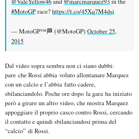
@ValeYellow46
and
@marcmarquez93
in the
#MotoGP
race?
https://t.co/45Xq7M4dsi
— MotoGP™🏁 (@MotoGP)
October 25,
2015
Dal video sopra sembra non ci siano dubbi:
pare che Rossi abbia voluto allontanare Marquez
con un calcio e l’abbia fatto cadere,
sbilanciandolo. Poche ore dopo la gara ha iniziato
però a girare un altro video, che mostra Marquez
appoggiare il proprio casco contro Rossi, cercando
il contatto e quindi sbilanciandosi prima del
“calcio” di Rossi.