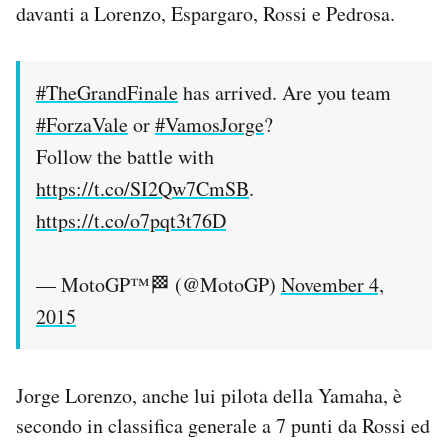
davanti a Lorenzo, Espargaro, Rossi e Pedrosa.
#TheGrandFinale
has arrived. Are you team
#ForzaVale
or
#VamosJorge
?
Follow the battle with
https://t.co/SI2Qw7CmSB
.
https://t.co/o7pqt3t76D
— MotoGP™🏁 (@MotoGP)
November 4,
2015
Jorge Lorenzo, anche lui pilota della Yamaha, è
secondo in classifica generale a 7 punti da Rossi ed