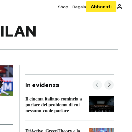
Abbonati
Shop
Regala
ILAN
In evidenza
Il cinema italiano comincia a
A cos
parlare del problema di cui
nessuno vuole parlare
Cosa 
FitActive, GreenTheory e la