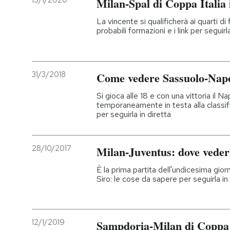
15/1/2020
Milan-Spal di Coppa Italia
PODCAST
La vincente si qualificherà ai quarti di f
probabili formazioni e i link per seguirla
NEWSLETTER
31/3/2018
Come vedere Sassuolo-Napo
I MIEI PREFERITI
Si gioca alle 18 e con una vittoria il N
temporaneamente in testa alla classifi
per seguirla in diretta
SHOP
28/10/2017
Milan-Juventus: dove vederl
CALENDARIO
È la prima partita dell'undicesima giorn
Siro: le cose da sapere per seguirla in
AREA PERSONALE
Entra
12/1/2019
Sampdoria-Milan di Coppa I