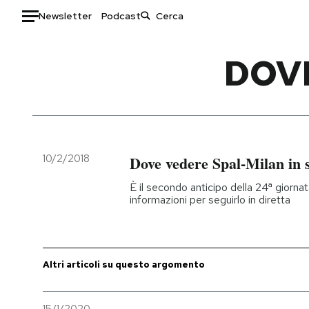
Newsletter
Podcast
Auto
DOV
HOME
Italia
Moda
Mondo
Libri
Politica
Consumismi
10/2/2018
Dove vedere Spal-Milan in 
Tecnologia
Storie/Idee
È il secondo anticipo della 24ª giornata 
Internet
Ok Boomer!
informazioni per seguirlo in diretta
Scienza
Media
Cultura
Europa
Economia
Altrecose
Altri articoli su questo argomento
Sport
Mondiali calcio 2026