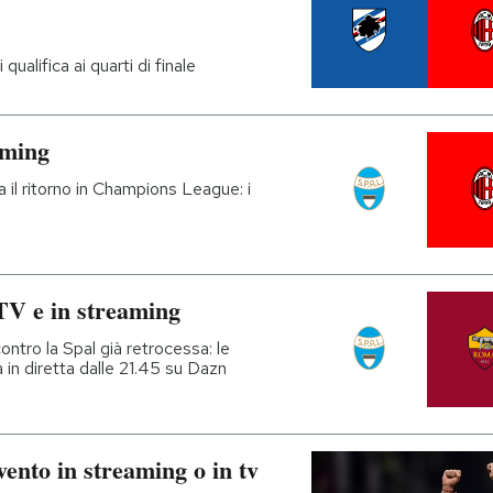
qualifica ai quarti di finale
aming
ca il ritorno in Champions League: i
TV e in streaming
ontro la Spal già retrocessa: le
la in diretta dalle 21.45 su Dazn
ento in streaming o in tv