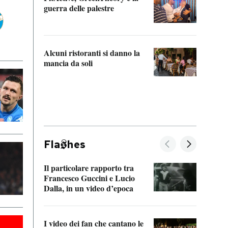
“Odis
guerra delle palestre
Che s
strum
Alcuni ristoranti si danno la
mancia da soli
Fla
hes
Il particolare rapporto tra
La ve
Francesco Guccini e Lucio
“Loco
Dalla, in un video d’epoca
Franc
I video dei fan che cantano le
Il de