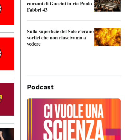
canzoni di Guccini in via Paolo
Edoar
Fabbri 43
cappi
Sulla superficie del Sole c’erano
Il fi
vortici che non riuscivamo a
facen
vedere
dentr
Podcast