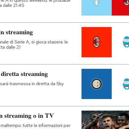
rie A in questo weekend: le probabili
ta dalle 21.45
in streaming
anale di Serie A, si gioca stasera: le
tta dalle 21
 diretta streaming
 sarà trasmessa in diretta da Sky
n streaming o in TV
l maltempo: tutte le informazioni per