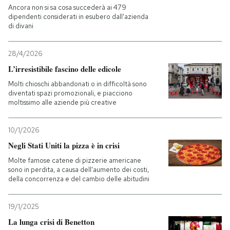
Ancora non si sa cosa succederà ai 479
dipendenti considerati in esubero dall'azienda
PODCAST
di divani
28/4/2026
NEWSLETTER
L’irresistibile fascino delle edicole
Molti chioschi abbandonati o in difficoltà sono
I MIEI PREFERITI
diventati spazi promozionali, e piacciono
moltissimo alle aziende più creative
SHOP
10/1/2026
Negli Stati Uniti la pizza è in crisi
CALENDARIO
Molte famose catene di pizzerie americane
sono in perdita, a causa dell'aumento dei costi,
della concorrenza e del cambio delle abitudini
AREA PERSONALE
19/1/2025
Entra
La lunga crisi di Benetton