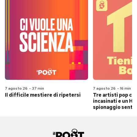
7 agosto 26
-
37 min
7 agosto 26
-
16 min
Il difficile mestiere di ripetersi
Tre artisti pop ch
incasinati e un Hit
spionaggio senti