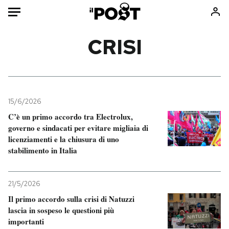
Auto
CRISI
HOME
Italia
Moda
Mondo
Libri
15/6/2026
Politica
Consumismi
C’è un primo accordo tra Electrolux,
governo e sindacati per evitare migliaia di
Tecnologia
Storie/Idee
licenziamenti e la chiusura di uno
Internet
Ok Boomer!
stabilimento in Italia
Scienza
Media
Cultura
Europa
21/5/2026
Economia
Altrecose
Il primo accordo sulla crisi di Natuzzi
Sport
Mondiali calcio 2026
lascia in sospeso le questioni più
importanti