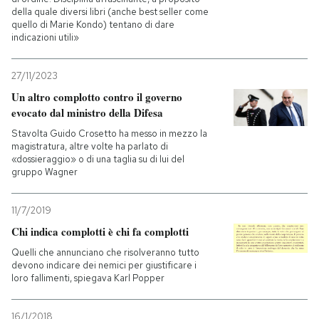
della quale diversi libri (anche best seller come
quello di Marie Kondo) tentano di dare
PODCAST
indicazioni utili»
NEWSLETTER
27/11/2023
Un altro complotto contro il governo
evocato dal ministro della Difesa
I MIEI PREFERITI
Stavolta Guido Crosetto ha messo in mezzo la
magistratura, altre volte ha parlato di
«dossieraggio» o di una taglia su di lui del
SHOP
gruppo Wagner
11/7/2019
CALENDARIO
Chi indica complotti è chi fa complotti
Quelli che annunciano che risolveranno tutto
AREA PERSONALE
devono indicare dei nemici per giustificare i
loro fallimenti, spiegava Karl Popper
Entra
16/1/2018