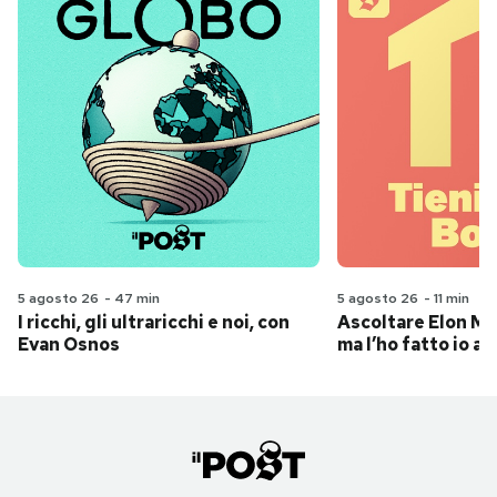
5 agosto 26
-
47 min
5 agosto 26
-
11 min
I ricchi, gli ultraricchi e noi, con
Ascoltare Elon Mus
Evan Osnos
ma l’ho fatto io al