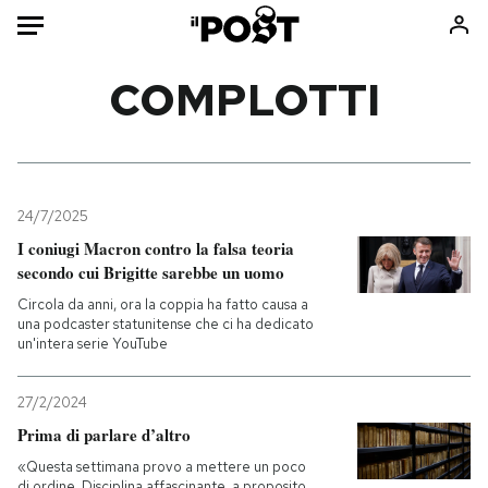
Auto
COMPLOTTI
HOME
Italia
Moda
Mondo
Libri
24/7/2025
Politica
Consumismi
I coniugi Macron contro la falsa teoria
secondo cui Brigitte sarebbe un uomo
Tecnologia
Storie/Idee
Circola da anni, ora la coppia ha fatto causa a
Internet
Ok Boomer!
una podcaster statunitense che ci ha dedicato
Scienza
Media
un'intera serie YouTube
Cultura
Europa
Economia
Altrecose
27/2/2024
Prima di parlare d’altro
Sport
Mondiali calcio 2026
«Questa settimana provo a mettere un poco
di ordine. Disciplina affascinante, a proposito