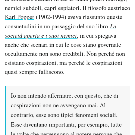
Notifiche mobile
nemici subdoli, capri espiatori. Il filosofo austriaco
Regala il Post
Karl Popper
(1902-1994) aveva riassunto queste
Hai bisogno di aiuto?
consuetudini in un passaggio del suo libro
La
Esci
società aperta e i suoi nemici
, in cui spiegava
anche che scenari in cui le cose siano governate
occultamente non sono credibili. Non perché non
esistano cospirazioni, ma perché le cospirazioni
quasi sempre falliscono.
Io non intendo affermare, con questo, che di
cospirazioni non ne avvengano mai. Al
contrario, esse sono tipici fenomeni sociali.
Esse diventano importanti, per esempio, tutte
le volte che pervengono al potere persone che