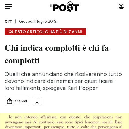
Auto
CIT
Giovedì 11 luglio 2019
QUESTO ARTICOLO HA PIÙ DI
7 ANNI
HOME
Chi indica complotti è chi fa
Italia
Moda
complotti
Mondo
Libri
Politica
Consumismi
Quelli che annunciano che risolveranno tutto
Tecnologia
Storie/Idee
devono indicare dei nemici per giustificare i
Internet
Ok Boomer!
loro fallimenti, spiegava Karl Popper
Scienza
Media
Cultura
Europa
Condividi
Economia
Altrecose
Sport
Mondiali calcio 2026