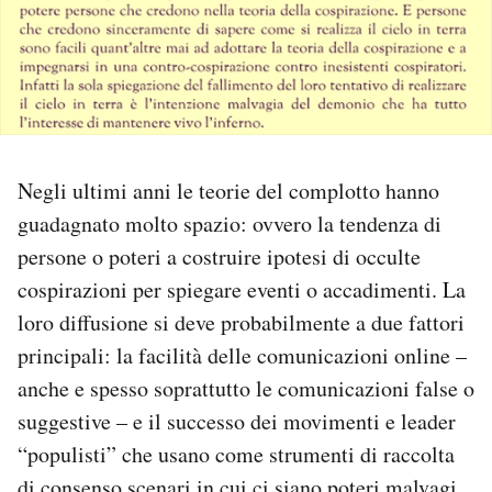
PODCAST
NEWSLETTER
Negli ultimi anni le teorie del complotto hanno
I MIEI PREFERITI
guadagnato molto spazio: ovvero la tendenza di
persone o poteri a costruire ipotesi di occulte
SHOP
cospirazioni per spiegare eventi o accadimenti. La
loro diffusione si deve probabilmente a due fattori
CALENDARIO
principali: la facilità delle comunicazioni online –
anche e spesso soprattutto le comunicazioni false o
AREA PERSONALE
suggestive – e il successo dei movimenti e leader
“populisti” che usano come strumenti di raccolta
Area Personale
Newsletter
di consenso scenari in cui ci siano poteri malvagi,