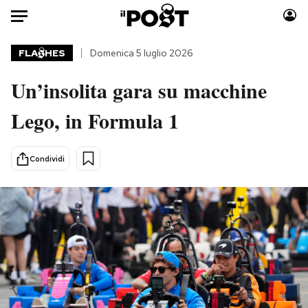
Auto
FLA
HES
Domenica 5 luglio 2026
Un’insolita gara su macchine
HOME
Lego, in Formula 1
Italia
Moda
Mondo
Libri
Politica
Consumismi
Condividi
Tecnologia
Storie/Idee
Internet
Ok Boomer!
Scienza
Media
Cultura
Europa
Economia
Altrecose
Sport
Mondiali calcio 2026