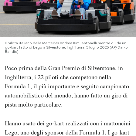
PODCAST
NEWSLETTER
Il pilota italiano della Mercedes Andrea Kimi Antonelli mentre guida un
go-kart fatto di Lego a Silverstone, Inghilterra, 5 luglio 2026 (AP/Darko
Bandic)
I MIEI PREFERITI
Poco prima della Gran Premio di Silverstone, in
SHOP
Inghilterra, i 22 piloti che competono nella
Formula 1, il più importante e seguito campionato
CALENDARIO
automobilistico del mondo, hanno fatto un giro di
pista molto particolare.
AREA PERSONALE
Hanno usato dei go-kart realizzati con i mattoncini
Area Personale
Lego, uno degli sponsor della Formula 1. I go-kart
Newsletter